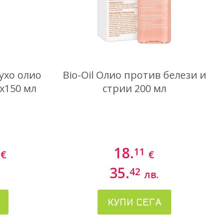
ухо олио
Bio-Oil Олио против белези и
 х150 мл
стрии 200 мл
18.
11
€
€
35.
42
лв.
КУПИ СЕГА