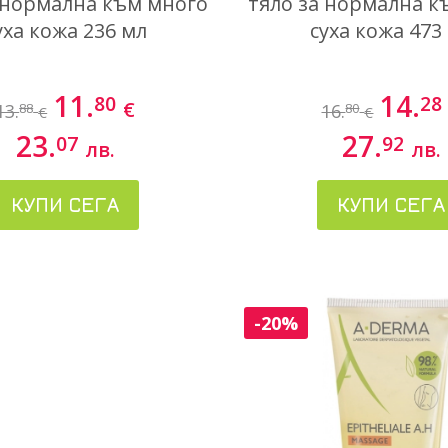
 нормална към много
тяло за нормална к
уха кожа 236 мл
суха кожа 473
11.
14.
80
28
€
13.
16.
88
80
€
€
23.
27.
07
92
лв.
лв.
КУПИ СЕГА
КУПИ СЕГА
-20%