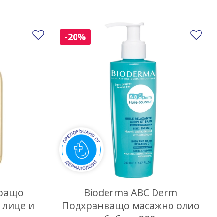
Добави в любими
До
-20%
иращо
Bioderma ABC Derm
 лице и
Подхранващо масажно олио