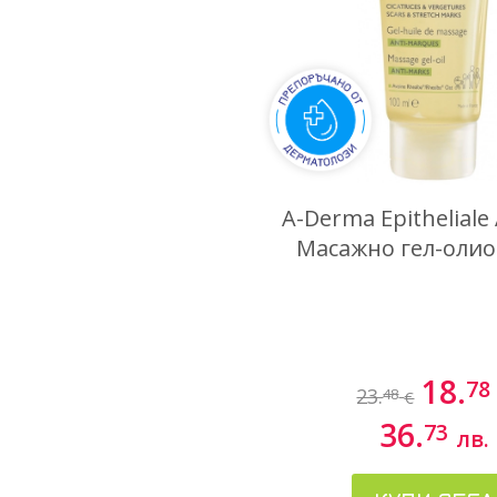
A-Derma Epitheliale
Масажно гел-олио
18.
78
23.
48
€
36.
73
лв.