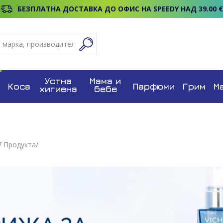
БЕЗПЛАТНА ДОСТАВКА ДО ОФИС НА SPEEDY НАД 39.00 €
Устна
Мама и
Коса
Парфюми
Грим
М
хигиена
бебе
7
Продуктa/