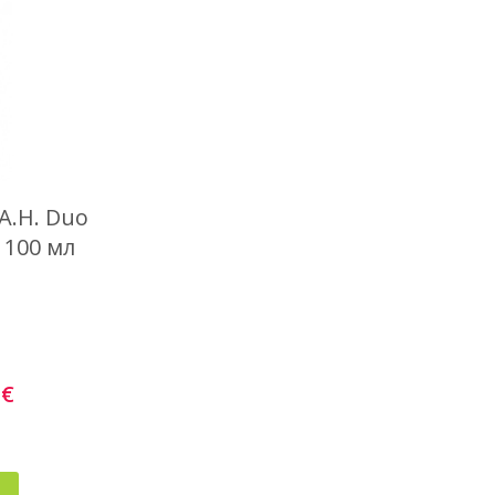
 А.Н. Duo
 100 мл
€