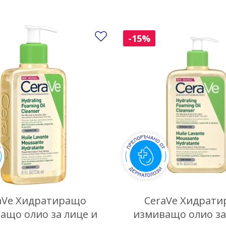
Добави в любими
-15%
aVe Хидратиращо
CeraVe Хидрат
ащо олио за лице и
измиващо олио за