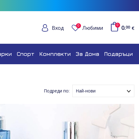
0
0
0.
Вход
Любими
00
€
арки
Спорт
Комплекти
За Дома
Подаръци
Подреди по:
Най-нови
Име (Възходящ ред)
Име (Низходящ ред)
Цена (Възходящ ред)
Цена (Низходящ ред)