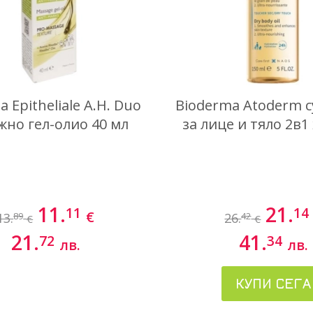
 Epitheliale А.Н. Duo
Bioderma Atoderm с
жно гел-олио 40 мл
за лице и тяло 2в1
11.
21.
11
14
€
13.
26.
89
42
€
€
21.
41.
72
34
лв.
лв.
КУПИ СЕГА