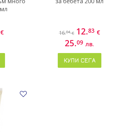
ъм много
за бебета 200 мл
 мл
12.
83
€
€
16.
04
€
25.
09
лв.
КУПИ СЕГА
Добави в любими