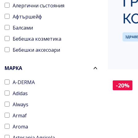
Алергични състояния
Афтършейф
Балсами
Бебешка козметика
Бебешки аксесоари
Боди мист
МАРКА
Боди мист за жени
A-DERMA
Болка
-20%
Adidas
Бронзанти
Always
Бръснене
Armaf
Гелове за лице
Aroma
Грижа без отмиване
Artesania Agricola