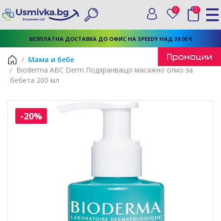
0
0
Вход
Любими
Търси
БЕЗПЛАТНА ДОСТАВКА ДО ОФИС НА SPEEDY НАД 39.00 €
Промоции
Мама и бебе
Bioderma ABC Derm Подхранващо масажно олио за
Начало
бебета 200 мл
-20%