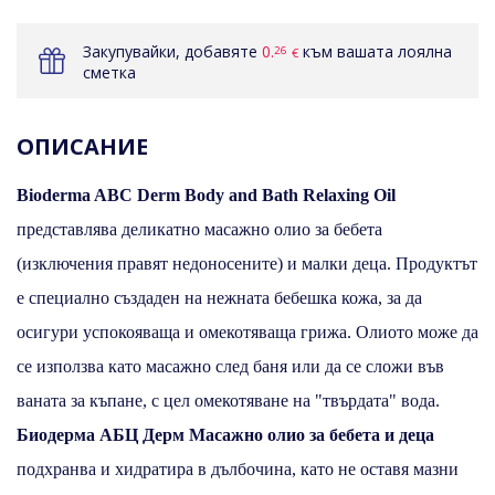
Закупувайки, добавяте
0.
към вашата лоялна
26
€
сметка
ОПИСАНИЕ
Bioderma ABC Derm Body and Bath Relaxing Oil
представлява деликатно масажно олио за бебета
(изключения правят недоносените) и малки деца. Продуктът
е специално създаден на нежната бебешка кожа, за да
осигури успокояваща и омекотяваща грижа. Oлиото може да
се използва като масажно след баня или да се сложи във
ваната за къпане, с цел омекотяване на "твърдата" вода.
Биодерма АБЦ Дерм Масажно олио за бебета и деца
подхранва и хидратира в дълбочина, като не оставя мазни