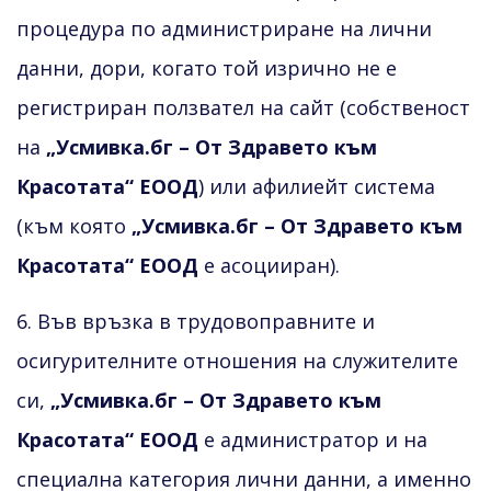
процедура по администриране на лични
данни, дори, когато той изрично не е
регистриран ползвател на сайт (собственост
на
„Усмивка.бг – От Здравето към
Красотата“ ЕООД
) или афилиейт система
(към която
„Усмивка.бг – От Здравето към
Красотата“ ЕООД
е асоцииран).
6. Във връзка в трудовоправните и
осигурителните отношения на служителите
си,
„Усмивка.бг – От Здравето към
Красотата“ ЕООД
е администратор и на
специална категория лични данни, а именно