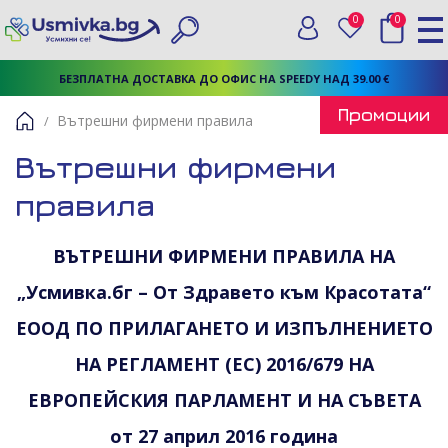
0
0
Вход
Любими
Търси
БЕЗПЛАТНА ДОСТАВКА ДО ОФИС НА SPEEDY НАД 39.00 €
Промоции
Вътрешни фирмени правила
Начало
Вътрешни фирмени
правила
ВЪТРЕШНИ ФИРМЕНИ ПРАВИЛА НА
„Усмивка.бг – От Здравето към Красотата“
ЕООД ПО ПРИЛАГАНЕТО И ИЗПЪЛНЕНИЕТО
НА РЕГЛАМЕНТ (ЕС) 2016/679 НА
ЕВРОПЕЙСКИЯ ПАРЛАМЕНТ И НА СЪВЕТА
от 27 април 2016 година