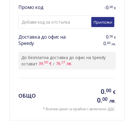
Промо код
-0.
00
€
Приложи
Доставка до офис на
0.
00
€
Speedy
0.
00
лв.
До безплатна доставка до офис на Speedy
00
27
остават
39.
€
76.
лв.
0.
00
€
ОБЩО
0.
00
лв.
* Всички цени са крайни с включено ДДС.