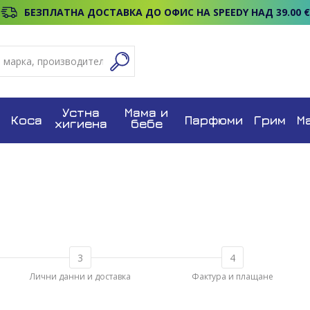
БЕЗПЛАТНА ДОСТАВКА ДО ОФИС НА SPEEDY НАД 39.00 €
Устна
Мама и
Коса
Парфюми
Грим
М
хигиена
бебе
Лични данни и доставка
Фактура и плащане