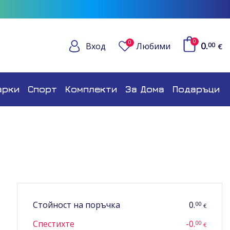
0
0
0.
Вход
Любими
00
€
арки
Спорт
Комплекти
За Дома
Подаръци
Стойност на поръчка
0.
00
€
Спестихте
-0.
00
€