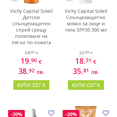
Vichy Capital Soleil
Vichy Capital Soleil
Детски
Слънцезащитно
слънцезащитен
мляко за лице и
спрей срещу
тяло SPF50 300 мл
полепване на
пясък по кожата
SPF50+ 200 мл
24.
22.
87
89
€
€
19.
18.
90
31
€
€
38.
35.
92
81
лв.
лв.
КУПИ СЕГА
КУПИ СЕГА
Добави в любими
До
-20%
-20%