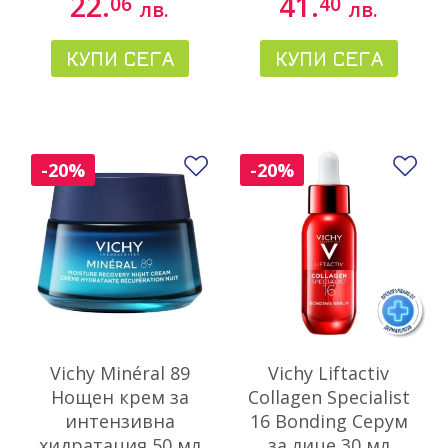
22.
41.
06
40
лв.
лв.
КУПИ СЕГА
КУПИ СЕГА
Добави в любими
До
-20%
-20%
Vichy Minéral 89
Vichy Liftactiv
Нощен крем за
Collagen Specialist
интензивна
16 Bonding Серум
хидратация 50 мл
за лице 30 мл