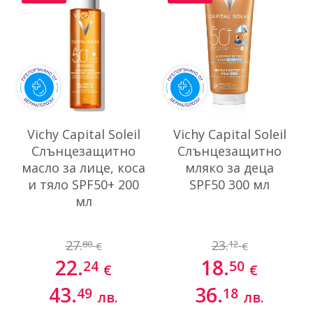
Vichy Capital Soleil
Vichy Capital Soleil
Слънцезащитно
Слънцезащитно
масло за лице, коса
мляко за деца
и тяло SPF50+ 200
SPF50 300 мл
мл
27.
23.
80
12
€
€
22.
18.
24
50
€
€
43.
36.
49
18
лв.
лв.