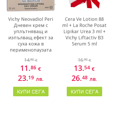
Vichy Neovadiol Peri
Cera Ve Lotion 88
Дневен крем с
ml + La Roche Posat
уплътняващ и
Lipikar Urea 3 ml +
изпълващ ефект за
Vichy Liftactiv B3
суха кожа в
Serum 5 ml
перименопаузата
15 мл
14.
16.
82
92
€
€
11.
13.
86
54
€
€
23.
26.
19
48
лв.
лв.
КУПИ СЕГА
КУПИ СЕГА