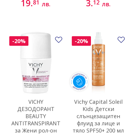
19.
3.
81
12
лв.
лв.
Добави в любими
До
-20%
-20%
VICHY
Vichy Capital Soleil
ДЕЗОДОРАНТ
Kids Детски
BEAUTY
слънцезащитен
ANTITRANSPIRANT
флуид за лице и
за Жени рол-он
тяло SPF50+ 200 мл