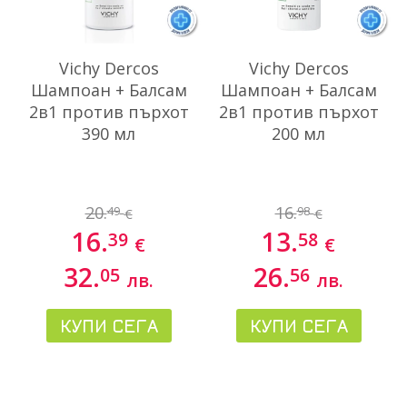
Vichy Dercos
Vichy Dercos
Шампоан + Балсам
Шампоан + Балсам
2в1 против пърхот
2в1 против пърхот
390 мл
200 мл
20.
16.
49
98
€
€
16.
13.
39
58
€
€
32.
26.
05
56
лв.
лв.
КУПИ СЕГА
КУПИ СЕГА