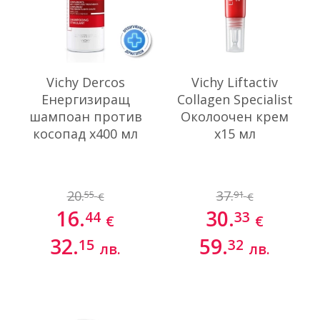
Vichy Dercos
Vichy Liftactiv
Енергизиращ
Collagen Specialist
шампоан против
Околоочен крем
косопад х400 мл
х15 мл
20.
37.
55
91
€
€
16.
30.
44
33
€
€
32.
59.
15
32
лв.
лв.