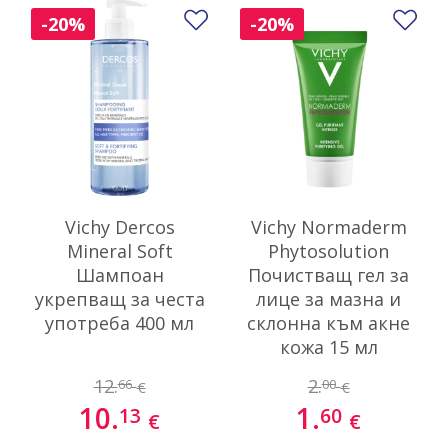
Добави в любими
До
-20%
-20%
Vichy Dercos
Vichy Normaderm
Mineral Soft
Phytosolution
Шампоан
Почистващ гел за
укрепващ за честа
лице за мазна и
употреба 400 мл
склонна към акне
кожа 15 мл
12.
2.
66
00
€
€
10.
1.
13
60
€
€