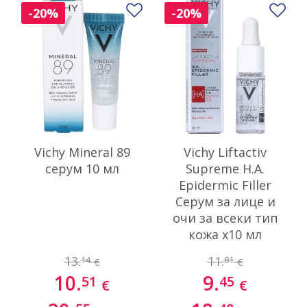
Добави в любими
До
-20%
-20%
Vichy Mineral 89
Vichy Liftactiv
серум 10 мл
Supreme H.A.
Epidermic Filler
Серум за лице и
очи за всеки тип
кожа x10 мл
13.
11.
14
81
€
€
10.
9.
51
45
€
€