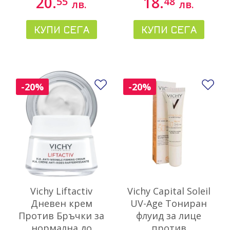
20.
18.
55
48
лв.
лв.
КУПИ СЕГА
КУПИ СЕГА
Добави в любими
До
-20%
-20%
Vichy Liftactiv
Vichy Capital Soleil
Дневен крем
UV-Age Тониран
Против Бръчки за
флуид за лице
нормална до
против