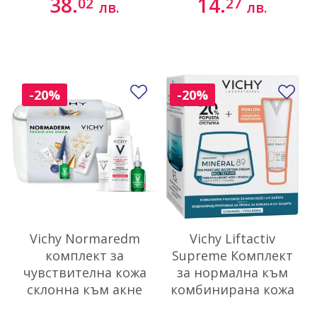
38.
14.
02
27
лв.
лв.
Добави в любими
До
-20%
-20%
Vichy Normaredm
Vichy Liftactiv
комплект за
Supreme Комплект
чувствителна кожа
за нормална към
склонна към акне
комбинирана кожа