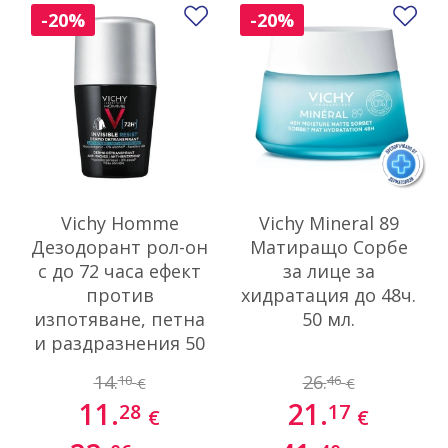
Добави в любими
До
-20%
-20%
Vichy Homme
Vichy Mineral 89
Дезодорант рол-он
Матиращо Сорбе
с до 72 часа ефект
за лице за
против
хидратация до 48ч.
изпотяване, петна
50 мл.
и раздразнения 50
мл
14.
26.
10
46
€
€
11.
21.
28
17
€
€