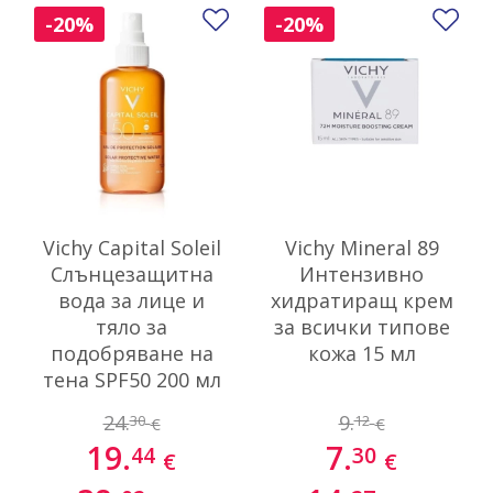
Добави в любими
До
-20%
-20%
Vichy Capital Soleil
Vichy Mineral 89
Слънцезащитна
Интензивно
вода за лице и
хидратиращ крем
тяло за
за всички типове
подобряване на
кожа 15 мл
тена SPF50 200 мл
24.
9.
30
12
€
€
19.
7.
44
30
€
€