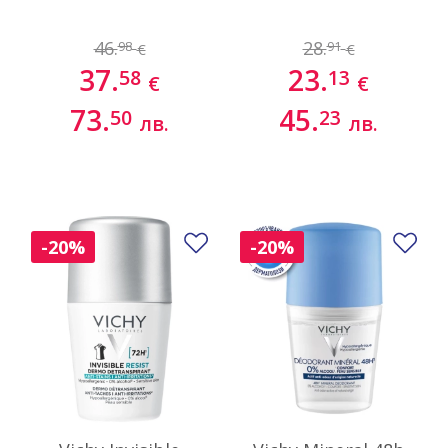
46.
28.
98
91
€
€
37.
23.
58
13
€
€
73.
45.
50
23
лв.
лв.
Добави в любими
До
-20%
-20%