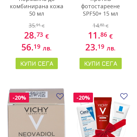
комбинирана кожа
фотостареене
50 мл
SPF50+ 15 мл
35.
14.
91
82
€
€
28.
11.
73
86
€
€
56.
23.
19
19
лв.
лв.
КУПИ СЕГА
КУПИ СЕГА
Добави в любими
До
-20%
-20%