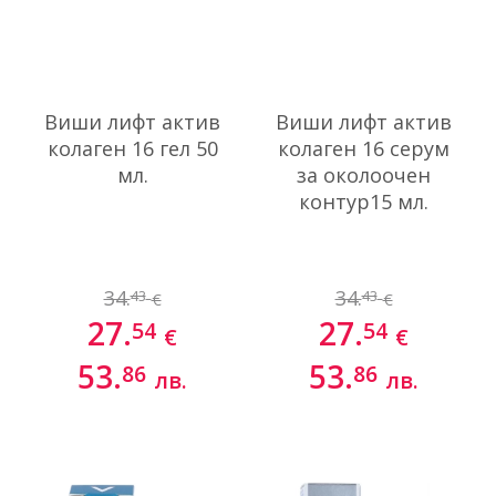
Виши лифт актив
Виши лифт актив
колаген 16 гел 50
колаген 16 серум
мл.
за околоочен
контур15 мл.
34.
34.
43
43
€
€
27.
27.
54
54
€
€
53.
53.
86
86
лв.
лв.