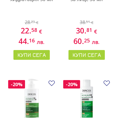
28.
38.
23
51
€
€
22.
30.
58
81
€
€
44.
60.
16
25
лв.
лв.
КУПИ СЕГА
КУПИ СЕГА
Добави в любими
До
-20%
-20%