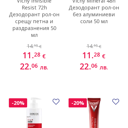
Vichy Invisible
Vichy Mineral 48h
Resist 72h
Дезодорант рол-он
Дезодорант рол-он
без алуминиеви
срещу петна и
соли 50 мл
раздразнения 50
мл
14.
14.
10
10
€
€
11.
11.
28
28
€
€
22.
22.
06
06
лв.
лв.
Добави в любими
До
-20%
-20%