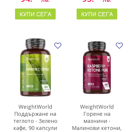
КУПИ СЕГА
КУПИ СЕГА
Добави в любими
До
WeightWorld
WeightWorld
Поддържане на
Горене на
теглото - Зелено
мазнини -
кафе, 90 капсули
Малинови кетони,