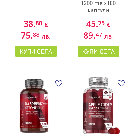
1200 mg х180
капсули
38.
45.
80
75
€
€
75.
89.
88
47
лв.
лв.
КУПИ СЕГА
КУПИ СЕГА
Добави в любими
До