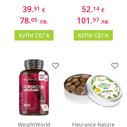
капсули
39.
52.
91
14
€
€
78.
101.
05
97
лв.
лв.
КУПИ СЕГА
КУПИ СЕГА
Добави в любими
До
WeightWorld
Fleurance Nature