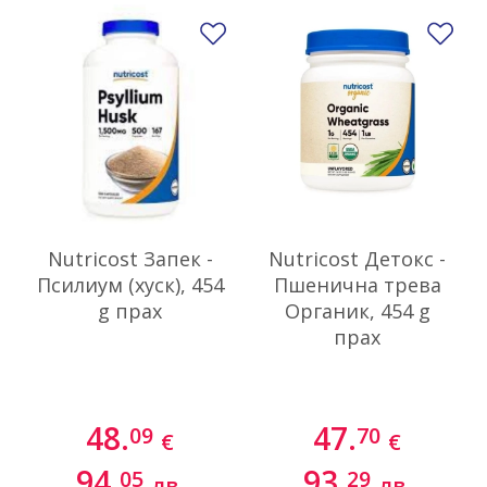
Добави в любими
До
Nutricost Запек -
Nutricost Детокс -
Псилиум (хуск), 454
Пшенична трева
g прах
Органик, 454 g
прах
48.
47.
09
70
€
€
94.
93.
05
29
лв.
лв.