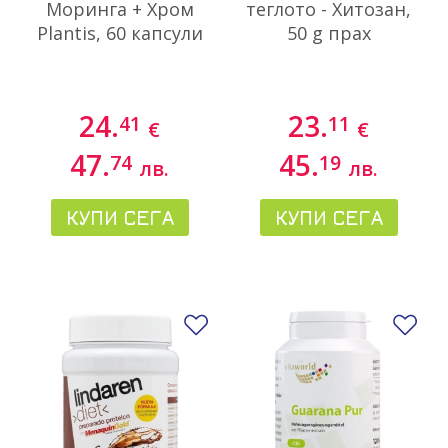
Моринга + Хром
теглото - Хитозан,
Plantis, 60 капсули
50 g прах
24.
23.
41
11
€
€
47.
45.
74
19
лв.
лв.
КУПИ СЕГА
КУПИ СЕГА
Добави в любими
До