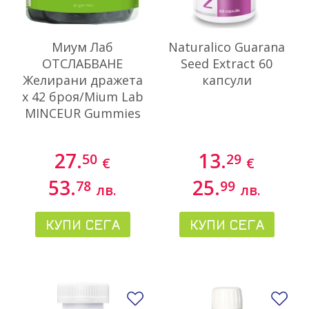
Миум Лаб
Naturalico Guarana
ОТСЛАБВАНЕ
Seed Extract 60
Желирани дражета
капсули
х 42 броя/Mium Lab
MINCEUR Gummies
27.
13.
50
29
€
€
53.
25.
78
99
лв.
лв.
КУПИ СЕГА
КУПИ СЕГА
Добави в любими
До