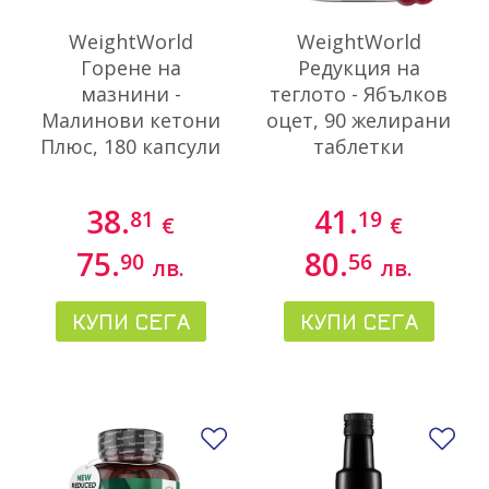
WeightWorld
WeightWorld
Горене на
Редукция на
мазнини -
теглото - Ябълков
Малинови кетони
оцет, 90 желирани
Плюс, 180 капсули
таблетки
38.
41.
81
19
€
€
75.
80.
90
56
лв.
лв.
КУПИ СЕГА
КУПИ СЕГА
Добави в любими
До