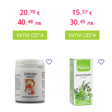
20.
15.
70
57
€
€
40.
30.
48
45
лв.
лв.
КУПИ СЕГА
КУПИ СЕГА
Добави в любими
До