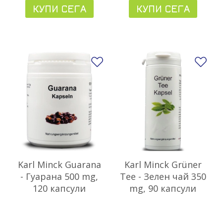
КУПИ СЕГА
КУПИ СЕГА
Добави в любими
До
Karl Minck Guarana
Karl Minck Grüner
- Гуарана 500 mg,
Tee - Зелен чай 350
120 капсули
mg, 90 капсули