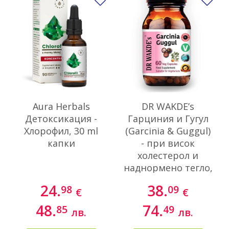
Добави в любими
До
Aura Herbals
DR WAKDE’s
Детоксикация -
Гарциния и Гугул
Хлорофил, 30 ml
(Garcinia & Guggul)
капки
- при висок
холестерол и
наднормено тегло,
60 капсули
24.
38.
98
09
€
€
48.
74.
85
49
лв.
лв.