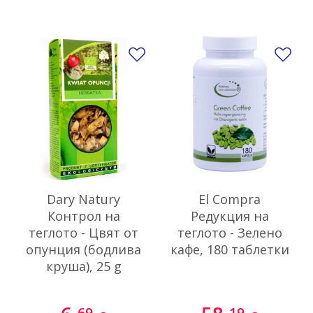
Добави в любими
До
Dary Natury
El Compra
Контрол на
Редукция на
теглото - Цвят от
теглото - Зелено
опунция (бодлива
кафе, 180 таблетки
круша), 25 g
69
19