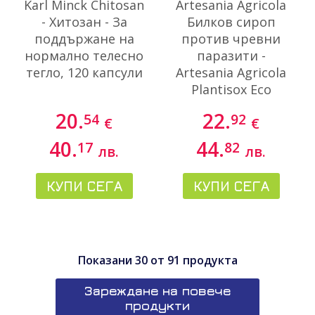
Karl Minck Chitosan
Artesania Agricola
- Хитозан - За
Билков сироп
поддържане на
против чревни
нормално телесно
паразити -
тегло, 120 капсули
Artesania Agricola
Plantisox Ecо
Plantis®, 250 ml
20.
22.
54
92
€
€
40.
44.
17
82
лв.
лв.
КУПИ СЕГА
КУПИ СЕГА
Показани
30
от
91
продукта
Зареждане на повече
продукти