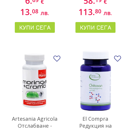
6.
58.
€
€
13.
113.
08
80
лв.
лв.
КУПИ СЕГА
КУПИ СЕГА
Добави в любими
До
Artesania Agricola
El Compra
Отслабване -
Редукция на