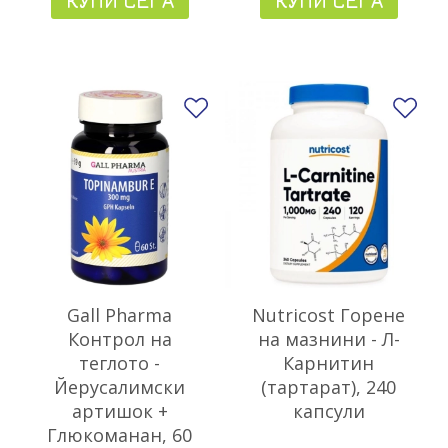
КУПИ СЕГА
КУПИ СЕГА
Добави в любими
До
Gall Pharma
Nutricost Горене
Контрол на
на мазнини - Л-
теглото -
Карнитин
Йерусалимски
(тартарат), 240
артишок +
капсули
Глюкоманан, 60