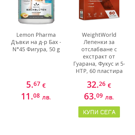
Lemon Pharma
WeightWorld
Дъвки на д-р Бах -
Лепенки за
N°45 Фигура, 50 g
отслабване с
екстракт от
Гуарана, Фукус и 5-
HTP, 60 пластира
5.
32.
67
26
€
€
11.
63.
08
09
лв.
лв.
КУПИ СЕГА