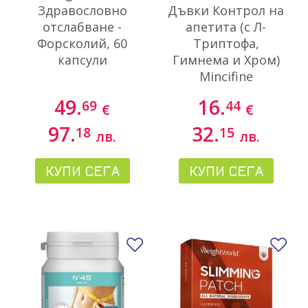
Здравословно
Дъвки Контрол на
отслабване -
апетита (с Л-
Форсколий, 60
Триптофа,
капсули
Гимнема и Хром)
Mincifine
49.
16.
69
44
€
€
97.
32.
18
15
лв.
лв.
КУПИ СЕГА
КУПИ СЕГА
Добави в любими
До