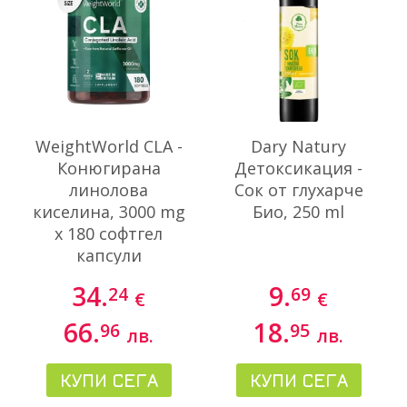
WeightWorld CLA -
Dary Natury
Конюгирана
Детоксикация -
линолова
Сок от глухарче
киселина, 3000 mg
Био, 250 ml
x 180 софтгел
капсули
34.
9.
24
69
€
€
66.
18.
96
95
лв.
лв.
КУПИ СЕГА
КУПИ СЕГА