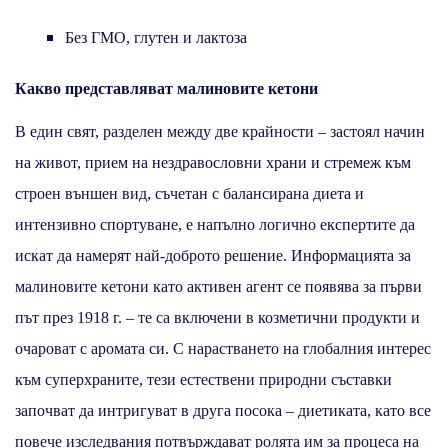
Без ГМО, глутен и лактоза
Какво представляват малиновите кетони
В един свят, разделен между две крайности – застоял начин
на живот, прием на нездравословни храни и стремеж към
строен външен вид, съчетан с балансирана диета и
интензивно спортуване, е напълно логично експертите да
искат да намерят най-доброто решение. Информацията за
малиновите кетони като активен агент се появява за първи
път през 1918 г. – те са включени в козметични продукти и
очароват с аромата си. С нарастването на глобалния интерес
към суперхраните, тези естествени природни съставки
започват да интригуват в друга посока – диетиката, като все
повече изследвания потвърждават ролята им за процеса на