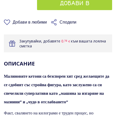
ДОБАВИ В
КОШНИЦАТА
Добави в любими
Сподели
Закупувайки, добавяте
0.
към вашата лоялна
78
€
сметка
ОПИСАНИЕ
Малиновите кетони са безспорен хит сред желаещите да
се сдобият със стройна фигура, като заслужено са си
спечелили суперлативи като „машина за изгаряне на
мазнини“ и „чудо в отслабването“
Факт, свалянето на килограми е труден процес, но