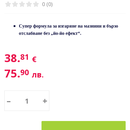
0 (0)
Супер формула за изгаряне на мазнини и бързо
отслабване без „йо-йо ефект“.
38.
81
€
75.
90
лв.
–
+