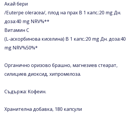
Акай бери
/Euterpe oleracea/, плод на прах В 1 капс.:20 mg Дн.
доза:40 mg NRV%**
Витамин С
(L-аскорбинова киселина) В 1 капс.:20 mg Дн. доза:40
mg NRV%50%*
Органично оризово брашно, магнезиев стеарат,
силициев диоксид, хипромелоза.
Съдържа: Кофеин.
Хранителна добавка, 180 капсули