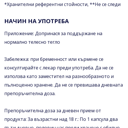
*Хранителни референтни стойности, **Не се следи
НАЧИН НА УПОТРЕБА
Приложение: Допринася за поддържане на
нормално телесно тегло
Забележка: при бременност или кърмене се
консултирайте с лекар преди употреба. Да не се
използва като заместител на разнообразното и
пълноценно хранене. Да не се превишава дневната
препоръчителна доза.
Препоръчителна доза за дневен прием от
продукта: За възрастни над 18 г.: По 1 капсула два
пъти дневно, половин час преди хранене,с обилно