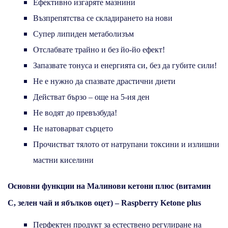
Ефективно изгаряте мазнини
Възпрепятства се складирането на нови
Супер липиден метаболизъм
Отслабвате трайно и без йо-йо ефект!
Запазвате тонуса и енергията си, без да губите сили!
Не е нужно да спазвате драстични диети
Действат бързо – още на 5-ия ден
Не водят до превъзбуда!
Не натоварват сърцето
Прочистват тялото от натрупани токсини и излишни
мастни киселини
Основни функции на Малинови кетони плюс (витамин
С, зелен чай и ябълков оцет) – Raspberry Ketone plus
Перфектен продукт за естествено регулиране на