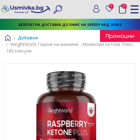
0
0
Вход
Любими
Търси
БЕЗПЛАТНА ДОСТАВКА ДО ОФИС НА SPEEDY НАД 39.00 €
Промоции
Добавки
WeightWorld Горене на мазнини - Малинови кетони Плюс,
Начало
180 капсули