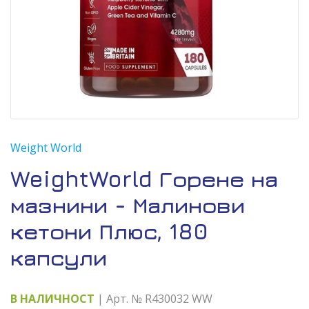
Weight World
WeightWorld Горене на
мазнини - Малинови
кетони Плюс, 180
капсули
В НАЛИЧНОСТ
| Арт. № R430032 WW