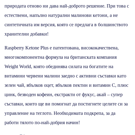
природата отново ни дава най-доброто решение. При това с
естествени, напълно натурални малинови кетони, а не
синтетичната им версия, която се предлага в болшинството
хранителни добавки!
Raspberry Ketone Plus е патентована, висококачествена,
многокомпонентна формула на британската компания
Weight World, която обединява силата на богатите на
витамини червени малини заедно с активни съставки като
зелен чай, ябълков оцет, ябълков пектин и витамин С, плюс
цинк, безводен кофеин, екстракти от фукус, акай – супер
съставки, които ще ви помогнат да постигнете целите си за
управление на теглото. Необходимата подкрепа, за да
работи тялото по-най-добрия начин!