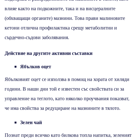
влияе както на подкожните, така и на висцералните
(обхващащи органите) мазнини. Това прави малиновите
кетони отлична профилактика срещу метаболитни и
сърдечно-съдови заболявания.
Действие на другите активни съставки
Ябълков оцет
Ябълковият оцет се използва в помощ на хората от хиляди
години. В наши дни той е известен със свойствата си за
управление на теглото, като няколко проучвания показват,
че има свойства за редуциране на мазнините в тялото.
Зелен чай
Познат преди всичко като билкова топла напитка, зеленият