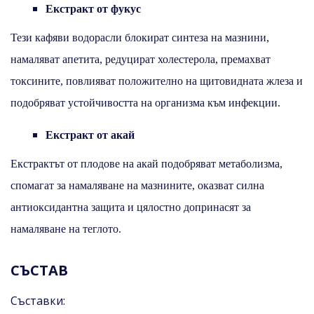
Екстракт от фукус
Тези кафяви водорасли блокират синтеза на мазнини,
намаляват апетита, редуцират холестерола, премахват
токсините, повлияват положително на щитовидната жлеза и
подобряват устойчивостта на организма към инфекции.
Екстракт от акай
Екстрактът от плодове на акай подобряват метаболизма,
спомагат за намаляване на мазнините, оказват силна
антиоксидантна защита и цялостно допринасят за
намаляване на теглото.
СЪСТАВ
Съставки: