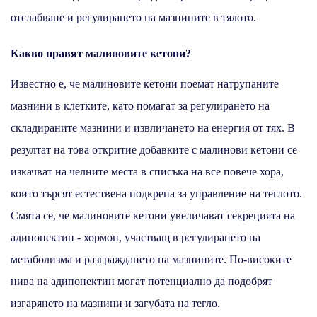
отслабване и регулирането на мазнините в тялото.
Какво правят малиновите кетони?
Известно е, че малиновите кетони поемат натрупаните
мазнини в клетките, като помагат за регулирането на
складираните мазнини и извличането на енергия от тях. В
резултат на това откритие добавките с малинови кетони се
изкачват на челните места в списъка на все повече хора,
които търсят естествена подкрепа за управление на теглото.
Смята се, че малиновите кетони увеличават секрецията на
адипонектин - хормон, участващ в регулирането на
метаболизма и разграждането на мазнините. По-високите
нива на адипонектин могат потенциално да подобрят
изгарянето на мазнини и загубата на тегло.