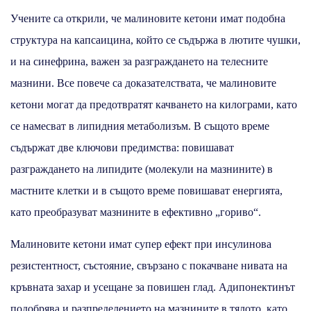
Учените са открили, че малиновите кетони имат подобна
структура на капсаицина, който се съдържа в лютите чушки,
и на синефрина, важен за разграждането на телесните
мазнини. Все повече са доказателствата, че малиновите
кетони могат да предотвратят качването на килограми, като
се намесват в липидния метаболизъм. В същото време
съдържат две ключови предимства: повишават
разграждането на липидите (молекули на мазнините) в
мастните клетки и в същото време повишават енергията,
като преобразуват мазнините в ефективно „гориво“.
Малиновите кетони имат супер ефект при инсулинова
резистентност, състояние, свързано с покачване нивата на
кръвната захар и усещане за повишен глад. Адипонектинът
подобрява и разпределението на мазнините в тялото, като