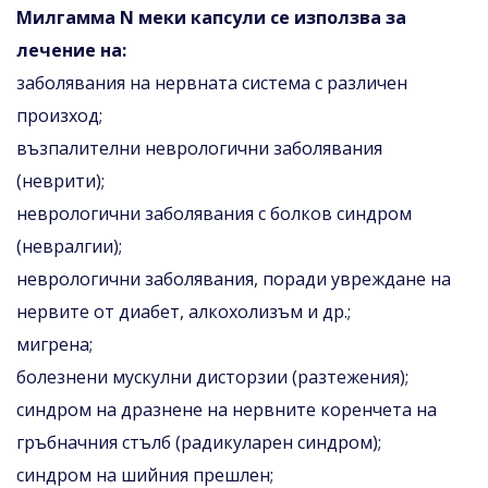
Милгамма N меки капсули се използва за
лечение на:
заболявания на нервната система с различен
произход;
възпалителни неврологични заболявания
(неврити);
неврологични заболявания с болков синдром
(невралгии);
неврологични заболявания, поради увреждане на
нервите от диабет, алкохолизъм и др.;
мигрена;
болезнени мускулни дисторзии (разтежения);
синдром на дразнене на нервните коренчета на
гръбначния стълб (радикуларен синдром);
синдром на шийния прешлен;