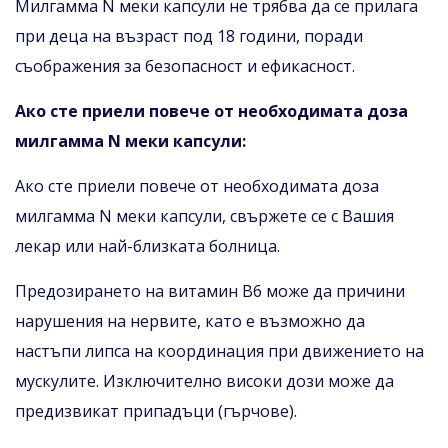
Милгамма N меки капсули не трябва да се прилага
при деца на възраст под 18 години, поради
съображения за безопасност и ефикасност.
Ако сте приели повече от необходимата доза
милгамма N меки капсули:
Ако сте приели повече от необходимата доза
милгамма N меки капсули, свържете се с Вашия
лекар или най-близката болница.
Предозирането на витамин B6 може да причини
нарушения на нервите, като е възможно да
настъпи липса на координация при движението на
мускулите. Изключително високи дози може да
предизвикат припадъци (гърчове).