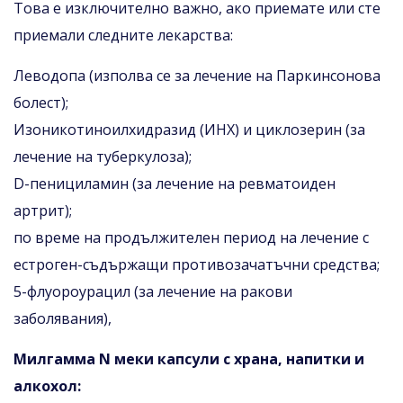
Това е изключително важно, ако приемате или сте
приемали следните лекарства:
Леводопа (изполва се за лечение на Паркинсонова
болест);
Изоникотиноилхидразид (ИНХ) и циклозерин (за
лечение на туберкулоза);
D-пенициламин (за лечение на ревматоиден
артрит);
по време на продължителен период на лечение с
естроген-съдържащи противозачатъчни средства;
5-флуороурацил (за лечение на ракови
заболявания),
Милгамма N меки капсули с храна, напитки и
алкохол: