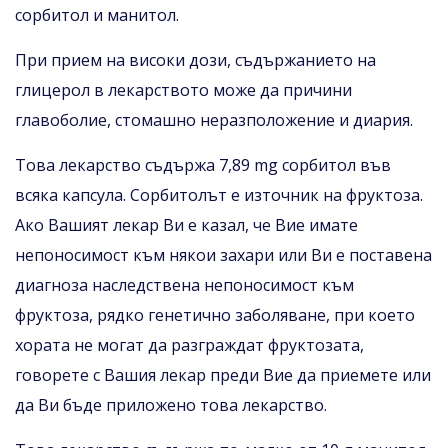
сорбитол и манитол.
При прием на високи дози, съдържанието на
глицерол в лекарството може да причини
главоболие, стомашно неразположение и диария.
Това лекарство съдържа 7,89 mg сорбитол във
всяка капсула. Сорбитолът е източник на фруктоза.
Ако Вашият лекар Ви е казал, че Вие имате
непоносимост към някои захари или Ви е поставена
диагноза наследствена непоносимост към
фруктоза, рядко генетично заболяване, при което
хората не могат да разграждат фруктозата,
говорете с Вашия лекар преди Вие да приемете или
да Ви бъде приложено това лекарство.