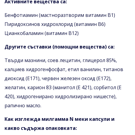
Активните вещества са:
Бенфотиамин (мастноразтворим витамин B1)
Пиридоксинов хидрохлорид (витамин В6)
Цианкобаламин (витамин B12)
Другите съставки (помощни вещества) са:
Твърди мазнини, соев лецитин, глицерол 85%,
калциев хидрогенфосфат, етил ванилин, титанов
диоксид (Е171), червен железен оксид (Е172),
желатин, карион 83 (манитол (Е 421), сорбитол (Е
420), хидрогенирано хидролизирано нишесте),
рапично масло.
Как изглежда милгамма N меки капсули и
какво съдържа опаковката: