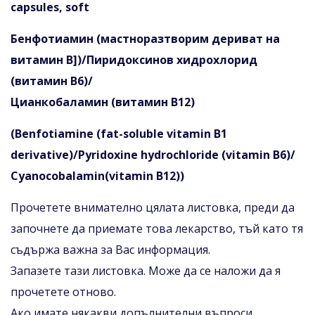
capsules, soft
Бенфотиамин (мастноразтворим дериват на
витамин В])/Пиридоксинов хидрохлорид
(витамин В6)/
Цианкобаламин (витамин В12)
(Benfotiamine (fat-soluble vitamin В1
derivative)/Pyridoxine hydrochloride (vitamin B6)/
Cyanocobalamin(vitamin B12))
Прочетете внимателно цялата листовка, преди да
започнете да приемате това лекарство, тъй като тя
съдържа важна за Вас информация.
Запазете тази листовка. Може да се наложи да я
прочетете отново.
Ако имате някакви допълнителни въпроси,