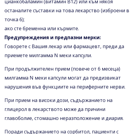
цианкобаламин (витамин В12) или към някоя
останалите съставки на това лекарство (изброени в
точка 6);
ако сте бременна или кърмите.
Предупреждения и предпазни мерки:
Говорете с Вашия лекар или фармацевт, преди да
приемете милгамма N меки капсули.
При продължителен прием (повече от 6 месеца)
милгамма N меки капсули могат да предизвикат
нарушения във функциите на периферните нерви.
При прием на високи дози, съдържанието на
глицерол в лекарството може да причини
главоболие, стомашно неразположение и диария.
Поради съдържанието на сорбитол, пациенти с