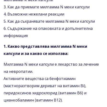
3. Как да приемате милгамма N меки капсули
4. Възможни нежелани реакции
5. Как да съхранявате милгамма N меки капсули
6. Съдържание на опаковката и допълнителна
информация
1. Какво представлява милгамма N меки
капсули и за какво се използва:
Милгамма N меки капсули е лекарство за лечение
на невропатии.
Активните вещества са бенфотиамин
(мастноразтворим дериват на витамин Bi),
пиридоксинов хидрохлорид (витамин B6) и
цианкобаламин (витамин В12).