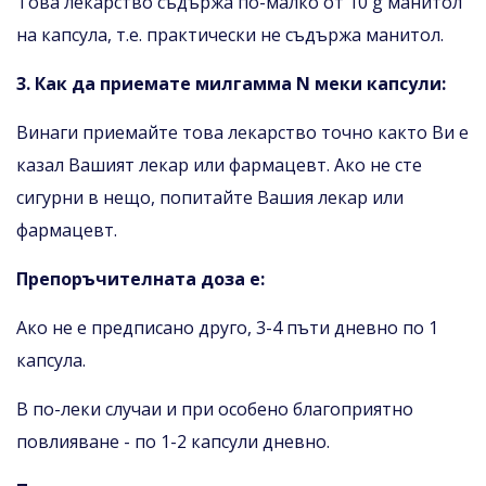
Това лекарство съдържа по-малко от 10 g манитол
на капсула, т.е. практически не съдържа манитол.
3. Как да приемате милгамма N меки капсули:
Винаги приемайте това лекарство точно както Ви е
казал Вашият лекар или фармацевт. Ако не сте
сигурни в нещо, попитайте Вашия лекар или
фармацевт.
Препоръчителната доза е:
Ако не е предписано друго, 3-4 пъти дневно по 1
капсула.
В по-леки случаи и при особено благоприятно
повлияване - по 1-2 капсули дневно.