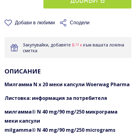
ДОБАВИ В
КОШНИЦАТА
Добави в любими
Сподели
Закупувайки, добавяте
0.
към вашата лоялна
12
€
сметка
ОПИСАНИЕ
Милгамма N х 20 меки капсули Woerwag Pharma
Листовка: информация за потребителя
милгамма® N 40 mg/90 mg/250 микрограма
меки капсули
milgamma® N 40 mg/90 mg/250 micrograms