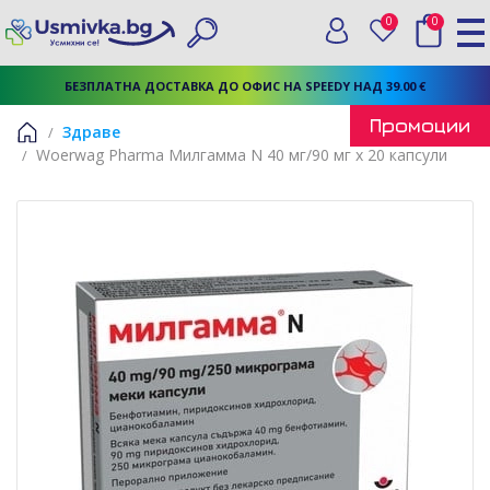
0
0
Вход
Любими
Търси
БЕЗПЛАТНА ДОСТАВКА ДО ОФИС НА SPEEDY НАД 39.00 €
Промоции
Здраве
Woerwag Pharma Милгамма N 40 мг/90 мг х 20 капсули
Начало