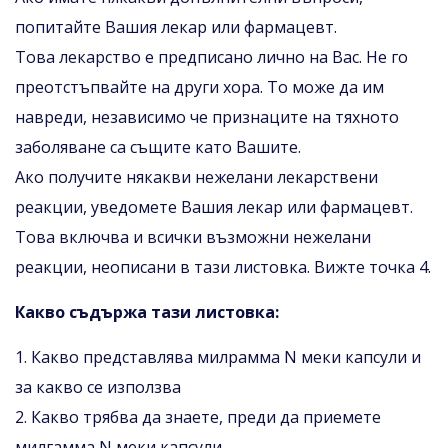
попитайте Вашия лекар или фармацевт.
Това лекарство е предписано лично на Вас. Не го
преотстъпвайте на други хора. То може да им
навреди, независимо че признаците на тяхното
заболяване са същите като Вашите.
Ако получите някакви нежелани лекарствени
реакции, уведомете Вашия лекар или фармацевт.
Това включва и всички възможни нежелани
реакции, неописани в тази листовка. Вижте точка 4.
Какво съдържа тази листовка:
1. Какво представлява милрамма N меки капсули и
за какво се използва
2. Какво трябва да знаете, преди да приемете
милгамма N меки капсули