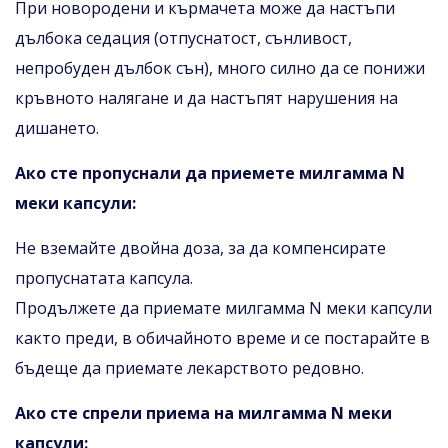
При новородени и кърмачета може да настъпи
дълбока седация (отпуснатост, сънливост,
непробуден дълбок сън), много силно да се понижи
кръвното налягане и да настъпят нарушения на
дишането.
Ако сте пропуснали да приемете милгамма N
меки капсули:
Не вземайте двойна доза, за да компенсирате
пропуснатата капсула.
Продължете да приемате милгамма N меки капсули
както преди, в обичайното време и се постарайте в
бъдеще да приемате лекарството редовно.
Ако сте спрели приема на милгамма N меки
капсули: