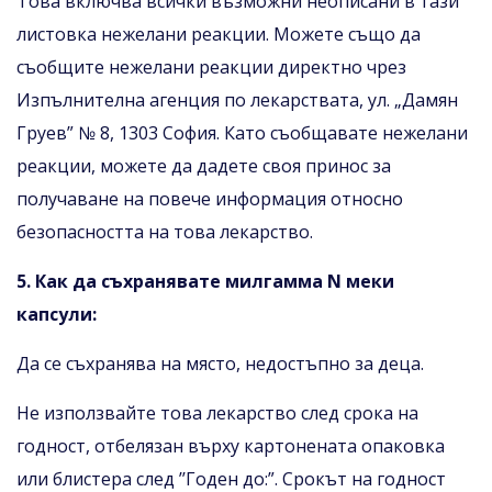
Това включва всички възможни неописани в тази
листовка нежелани реакции. Можете също да
съобщите нежелани реакции директно чрез
Изпълнителна агенция по лекарствата, ул. „Дамян
Груев” № 8, 1303 София. Като съобщавате нежелани
реакции, можете да дадете своя принос за
получаване на повече информация относно
безопасността на това лекарство.
5. Как да съхранявате милгамма N меки
капсули:
Да се съхранява на място, недостъпно за деца.
Не използвайте това лекарство след срока на
годност, отбелязан върху картонената опаковка
или блистера след ’’Годен до:”. Срокът на годност