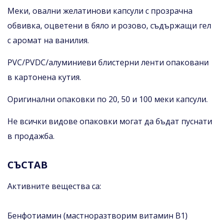
Меки, овални желатинови капсули с прозрачна
обвивка, оцветени в бяло и розово, съдържащи гел
с аромат на ванилия.
PVC/PVDC/алуминиеви блистерни ленти опаковани
в картонена кутия.
Оригинални опаковки по 20, 50 и 100 меки капсули.
Не всички видове опаковки могат да бъдат пуснати
в продажба.
СЪСТАВ
Активните вещества са:
Бенфотиамин (мастноразтворим витамин B1)