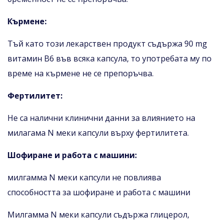
Кърмене:
Тъй като този лекарствен продукт съдържа 90 mg
витамин B6 във всяка капсула, то употребата му по
време на кърмене не се препоръчва.
Фертилитет:
Не са налични клинични данни за влиянието на
милагама N меки капсули върху фертилитета.
Шофиране и работа с машини:
милгамма N меки капсули не повлиява
способността за шофиране и работа с машини
Милгамма N меки капсули съдържа глицерол,