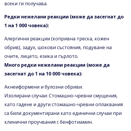
всеки ги получава.
Редки нежелани реакции (може да засегнат до
1 на 1 000 човека):
Алергични реакции (копривна треска, кожен
обрив), задух, шокови състояния, подуване на
очите, лицето, езика и гърлото.
Много редки нежелани реакции (може да
засегнат до 1 на 10 000 човека):
Акнеиформени и булозни обриви.
Изолирани случаи: Стомашно-чревни смущения,
като гадене и други стомашно-чревни оплаквания
са били документирани като единични случаи при
клинични проучвания с бенфотиамин.