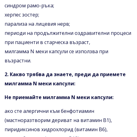
синдром рамо-ръка;
херпес зостер;
парализа на лицевия нерв;
периоди на продължителни оздравителни процеси
при пациенти в старческа възраст,
милгамма N меки капсули се използва при
възрастни.
2. Какво трябва да знаете, преди да приемете
милгамма N меки капсули:
Не приемайте милгамма N меки капсули:
ако сте алергични към бенфотиамин
(мастноразтворим дериват на витамин B1),
пиридиксинов хидрохлорид (витамин В6),