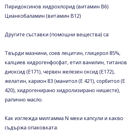
Пиридоксинов хидрохлорид (витамин В6)
Цианкобаламин (витамин B12)
Другите съставки (помощни вещества) са:
Твърди мазнини, соев лецитин, глицерол 85%,
калциев хидрогенфосфат, етил ванилин, титанов
диоксид (Е171), червен железен оксид (Е172),
желатин, карион 83 (манитол (Е 421), сорбитол (Е
420), хидрогенирано хидролизирано нишесте),
рапично масло.
Как изглежда милгамма N меки капсули и какво
съдържа опаковката: