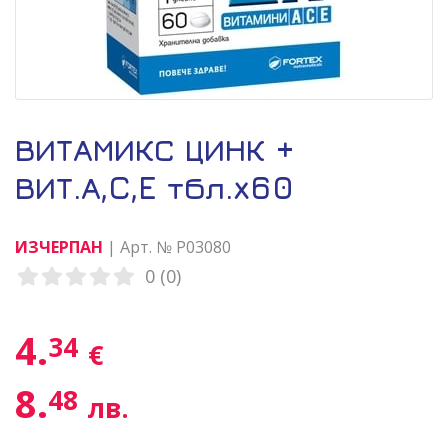
ВИТАМИКС ЦИНК +
ВИТ.А,C,E тбл.x60
ИЗЧЕРПАН
| Арт. № P03080
0 (0)
4.
34
€
8.
48
лв.