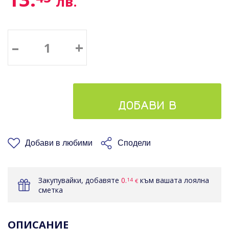
лв.
–
+
ДОБАВИ В
КОШНИЦАТА
Добави в любими
Сподели
Закупувайки, добавяте
0.
към вашата лоялна
14
€
сметка
ОПИСАНИЕ