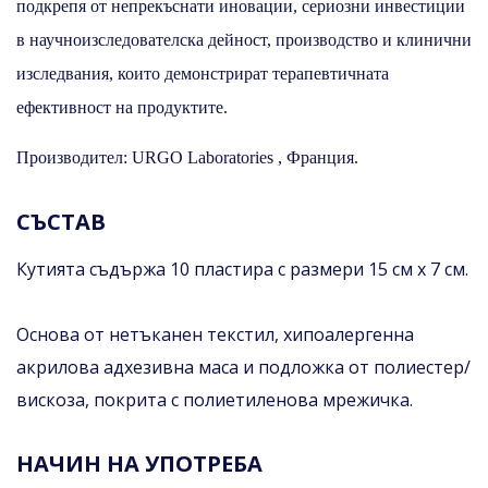
подкрепя от непрекъснати иновации, сериозни инвестиции
в научноизследователска дейност, производство и клинични
изследвания, които демонстрират терапевтичната
ефективност на продуктите.
Производител: URGO Laboratories , Франция.
СЪСТАВ
Кутията съдържа 10 пластира с размери 15 см х 7 см.
Основа от нетъканен текстил, хипоалергенна
акрилова адхезивна маса и подложка от полиестер/
вискоза, покрита с полиетиленова мрежичка.
НАЧИН НА УПОТРЕБА