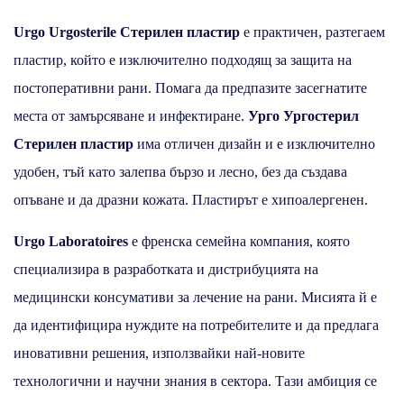
Urgo Urgosterile Стерилен пластир
е практичен, разтегаем
пластир, който е изключително подходящ за защита на
постоперативни рани. Помага да предпазите засегнатите
места от замърсяване и инфектиране.
Урго Ургостерил
Стерилен пластир
има отличен дизайн и е изключително
удобен, тъй като залепва бързо и лесно, без да създава
опъване и да дразни кожата. Пластирът е хипоалергенен.
Urgo
Laboratoires
e френска семейна компания, която
специализира в разработката и дистрибуцията на
медицински консумативи за лечение на рани. Мисията й е
да идентифицира нуждите на потребителите и да предлага
иновативни решения, използвайки най-новите
технологични и научни знания в сектора. Тази амбиция се