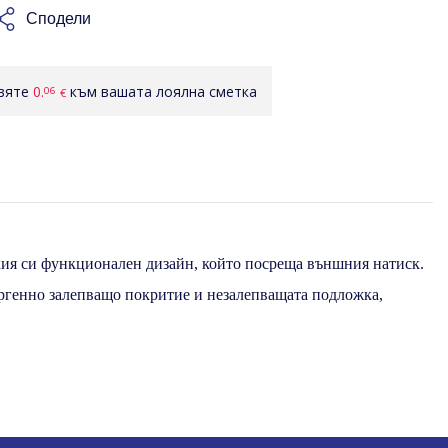
Сподели
авяте
0.
към вашата лоялна сметка
06
€
екия си функционален дизайн, който посреща външния натиск.
ергенно залепващо покритие и незалепващата подложка,