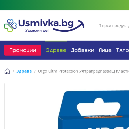
Промоции
Здраве
Добавки
Лице
Тяло
Здраве
Urgo Ultra Protection Ултрапредпазващ пласт
Начало