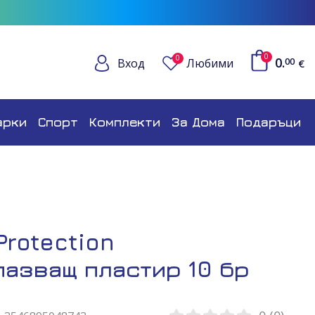
0
0
0.
Вход
Любими
00
€
арки
Спорт
Комплекти
За Дома
Подаръци
Protection
азващ пластир 10 бр