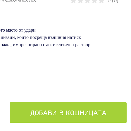
0 (0)
№ 3546895048743
то място от удари
дизайн, който посреща външния натиск
ожка, импрегнирана с антисептичен разтвор
ДОБАВИ В КОШНИЦАТА