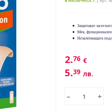
В НАЛИЧНОСТ
| Арт. 
Защитават засегнато
Мек, функционален 
Незалепващата подл
2.
76
€
5.
39
лв.
–
+