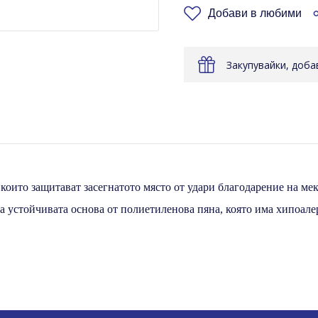
Добави в любими
Закупувайки, доб
 които защитават засегнатото място от удари благодарение на м
а устойчивата основа от полиетиленова пяна, която има хипоал