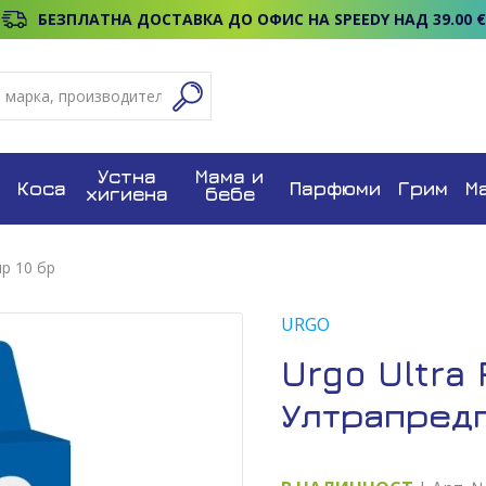
БЕЗПЛАТНА ДОСТАВКА ДО ОФИС НА SPEEDY НАД 39.00 €
Устна
Мама и
Коса
Парфюми
Грим
М
хигиена
бебе
ир 10 бр
URGO
Urgo Ultra 
Ултрапредп