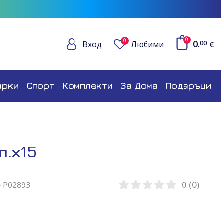
0
0
0.
Вход
Любими
00
€
арки
Спорт
Комплекти
За Дома
Подаръци
л.х15
0 (0)
№ P02893