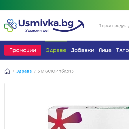
Промоции
Здраве
Добавки
Лице
Тяло
Здраве
УМКАЛОР тбл.х15
Начало