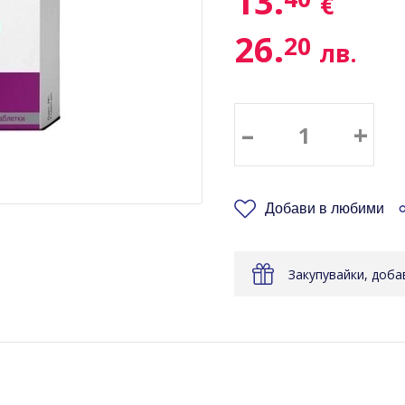
13.
€
26.
20
лв.
–
+
Добави в любими
Закупувайки, доб