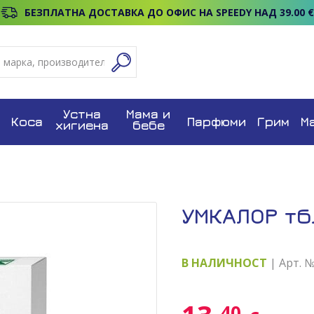
БЕЗПЛАТНА ДОСТАВКА ДО ОФИС НА SPEEDY НАД 39.00 €
Устна
Мама и
Коса
Парфюми
Грим
М
хигиена
бебе
УМКАЛОР тб
В НАЛИЧНОСТ
| Арт. 
40