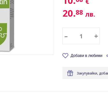
10.
€
20.
88
лв.
–
+
Добави в любими
Закупувайки, доб