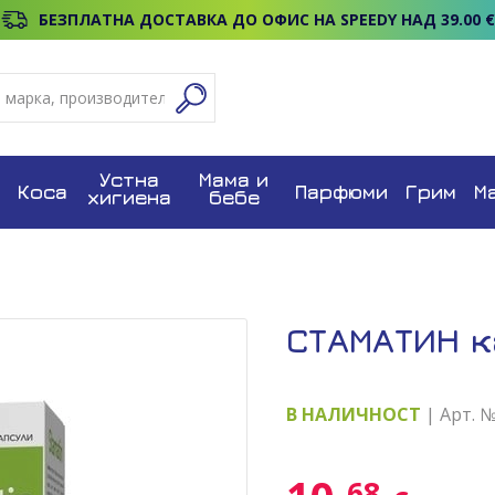
БЕЗПЛАТНА ДОСТАВКА ДО ОФИС НА SPEEDY НАД 39.00 €
Устна
Мама и
Коса
Парфюми
Грим
М
хигиена
бебе
СТАМАТИН к
В НАЛИЧНОСТ
| Арт. 
68