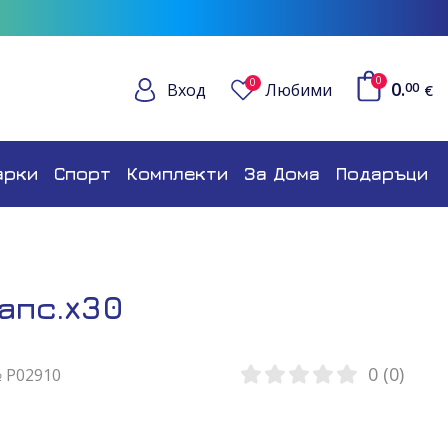
0
0
0.
Вход
Любими
00
€
арки
Спорт
Комплекти
За Дома
Подаръци
апс.x30
0 (0)
№ P02910