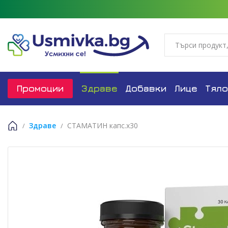
Промоции
Здраве
Добавки
Лице
Тяло
Здраве
СТАМАТИН капс.x30
Начало