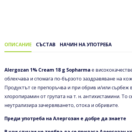
ОПИСАНИЕ
СЪСТАВ
НАЧИН НА УПОТРЕБА
Описание
Alergozan 1% Cream 18 g Sopharma
е висококачестве
облекчава и спомага по-бързото заздравяване на кож
Продуктът се препоръчва и при обрив и/или сърбеж в
хлоропирамин от групата на т. н. антихистамини. То 
неутрализира зачервяването, отока и обривите.
Преди употреба на Алергозан е добре да знаете
В кои случаи не трябва да се прилага Алергозан к