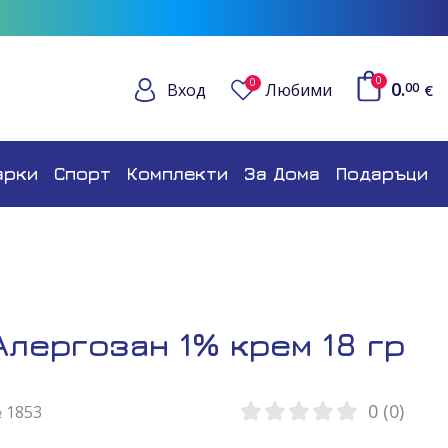
0
0
0.
Вход
Любими
00
€
арки
Спорт
Комплекти
За Дома
Подаръци
лергозан 1% крем 18 гр
0 (0)
№ 1853