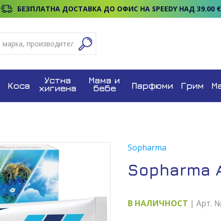
БЕЗПЛАТНА ДОСТАВКА ДО ОФИС НА SPEEDY НАД 39.00 €
Устна
Мама и
Коса
Парфюми
Грим
М
хигиена
бебе
Sopharma
Sopharma А
В НАЛИЧНОСТ
| Арт. 