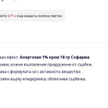
авяте
0.
към вашата лоялна сметка
09
€
зан ефект.
Алергозан 1% крем 18 гр Софарма
бриви, кожни възпаления придружени от сърбеж.
чава с формулата си с активното вещество
иложен върху епидермиса, облекчава сърбежа,