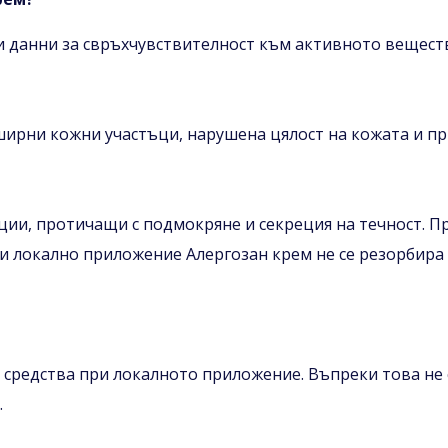
ни данни за свръхчувствителност към активното вещес
ирни кожни участъци, нарушена цялост на кожата и пр
ции, протичащи с подмокряне и секреция на течност. П
ри локално приложение Алергозан крем не се резорбира
 средства при локалното приложение. Въпреки това не 
.