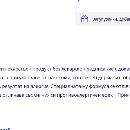
Закупувайки, доб
н лекарствен продукт без лекарско предписание с дока
ата при ухапване от насекоми, контактен дерматит, о
 резултат на алергия. Специалната му формула се отли
се отличава със силния си противоалергичен ефект. Пр
рем?