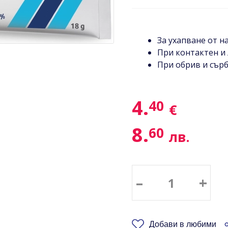
За ухапване от н
При контактен и
При обрив и сър
4.
40
€
8.
60
лв.
–
+
Добави в любими