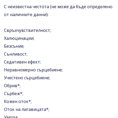
С неизвестна честота (не може да бъде определено
от наличните данни):
Свръхчувствителност;
Халюцинации;
Безсъние;
Сънливост;
Седативен ефект;
Неравномерно сърцебиене;
Учестено сърцебиене;
Обрив*;
Сърбеж*;
Кожен оток*;
Оток на лигавицата*;
Умора;