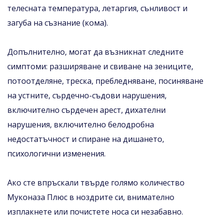
телесната температура, летаргия, сънливост и
загуба на съзнание (кома).
Допълнително, могат да възникнат следните
симптоми: разширяване и свиване на зениците,
потоотделяне, треска, пребледняване, посиняване
на устните, сърдечно-съдови нарушения,
включително сърдечен арест, дихателни
нарушения, включително белодробна
недостатъчност и спиране на дишането,
психологични изменения.
Ако сте впръскали твърде голямо количество
Муконаза Плюс в ноздрите си, внимателно
изплакнете или почистете носа си незабавно.