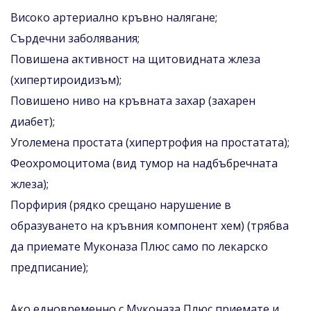
Високо артериално кръвно налягане;
Сърдечни заболявания;
Повишена активност на щитовидната жлеза
(хипертироидизъм);
Повишено ниво на кръвната захар (захарен
диабет);
Уголемена простата (хипертрофия на простатата);
Феохромоцитома (вид тумор на надбъбречната
жлеза);
Порфирия (рядко срещано нарушение в
образуването на кръвния компонент хем) (трябва
да приемате Муконаза Плюс само по лекарско
предписание);
Ако едновременно с Муконаза Плюс приемате и