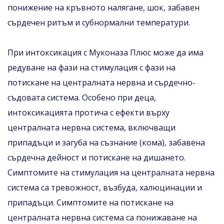
понижение на кръвното налягане, шок, забавен
сърдечен ритъм и субнормални температури.
При интоксикация с Муконаза Плюс може да има
редуване на фази на стимулация с фази на
потискане на централната нервна и сърдечно-
съдовата система. Особено при деца,
интоксикацията протича с ефекти върху
централната нервна система, включващи
припадъци и загуба на съзнание (кома), забавена
сърдечна дейност и потискане на дишането.
Симптомите на стимулация на централната нервна
система са тревожност, възбуда, халюцинации и
припадъци. Симптомите на потискане на
централната нервна система са понижаване на