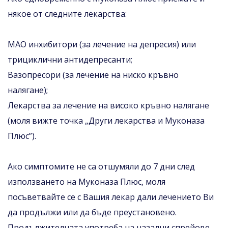
някое от следните лекарства:
МАО инхибитори (за лечение на депресия) или
трициклични антидепресанти;
Вазопресори (за лечение на ниско кръвно
налягане);
Лекарства за лечение на високо кръвно налягане
(моля вижте точка „Други лекарства и Муконаза
Плюс”).
Ако симптомите не са отшумяли до 7 дни след
използването на Муконаза Плюс, моля
посъветвайте се с Вашия лекар дали лечението Ви
да продължи или да бъде преустановено.
Продължителната употреба на назални спрейове