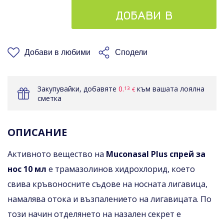
ДОБАВИ В
КОШНИЦАТА
Добави в любими
Сподели
Закупувайки, добавяте
0.
към вашата лоялна
13
€
сметка
ОПИСАНИЕ
Активното вещество на
Muconasal Plus спрей за
нос 10 мл
е трамазолинов хидрохлорид, което
свива кръвоносните съдове на носната лигавица,
намалява отока и възпалението на лигавицата. По
този начин отделянето на назален секрет е