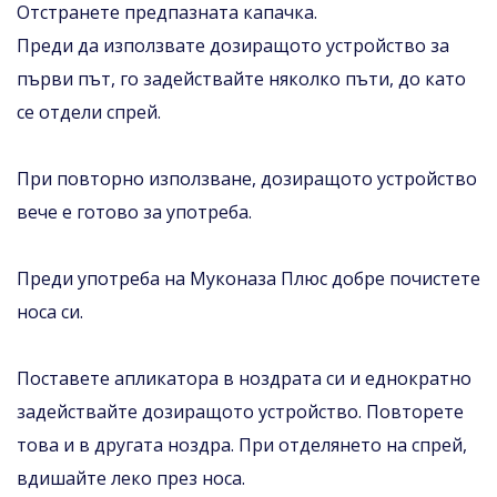
Отстранете предпазната капачка.
Преди да използвате дозиращото устройство за
първи път, го задействайте няколко пъти, до като
се отдели спрей.
При повторно използване, дозиращото устройство
вече е готово за употреба.
Преди употреба на Муконаза Плюс добре почистете
носа си.
Поставете апликатора в ноздрата си и еднократно
задействайте дозиращото устройство. Повторете
това и в другата ноздра. При отделянето на спрей,
вдишайте леко през носа.