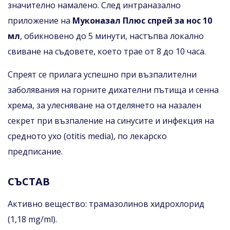
значително намалено. След интраназално
приложение на
Муконазал Плюс спрей за нос 10
мл
, обикновено до 5 минути, настъпва локално
свиване на съдовете, което трае от 8 до 10 часа.
Спреят се прилага успешно при възпалителни
заболявания на горните дихателни пътища и сенна
хрема, за улесняване на отделянето на назален
секрет при възпаление на синусите и инфекция на
средното ухо (otitis media), по лекарско
предписание.
СЪСТАВ
Активно вещество: трамазолинов хидрохлорид
(1,18 mg/ml).