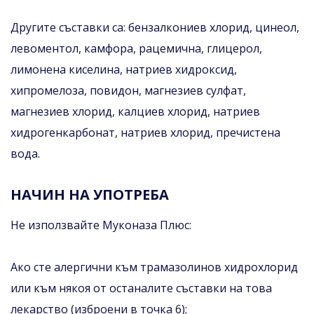
Другите съставки са: бензалкониев хлорид, цинеол,
левоментол, камфора, рацемична, глицерол,
лимонена киселина, натриев хидроксид,
хипромелоза, повидон, магнезиев сулфат,
магнезиев хлорид, калциев хлорид, натриев
хидрогенкарбонат, натриев хлорид, пречистена
вода.
НАЧИН НА УПОТРЕБА
Не използвайте Муконаза Плюс:
Ако сте алергични към трамазолинов хидрохлорид
или към някоя от останалите съставки на това
лекарство (изброени в точка 6);