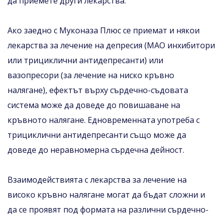
да приемете други лекарства.
Ако заедно с Муконаза Плюс се приемат и някои
лекарства за лечение на депресия (МАО инхибитори
или трициклични антидепресанти) или
вазопресори (за лечение на ниско кръвно
налягане), ефектът върху сърдечно-съдовата
система може да доведе до повишаване на
кръвното налягане. Едновременната употреба с
трициклични антидепресанти също може да
доведе до неравномерна сърдечна дейност.
Взаимодействията с лекарства за лечение на
високо кръвно налягане могат да бъдат сложни и
да се проявят под формата на различни сърдечно-