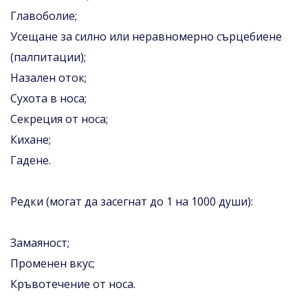
Главоболие;
Усещане за силно или неравномерно сърцебиене
(палпитации);
Назален оток;
Сухота в носа;
Секреция от носа;
Кихане;
Гадене.
Редки (могат да засегнат до 1 на 1000 души):
Замаяност;
Променен вкус;
Кръвотечение от носа.