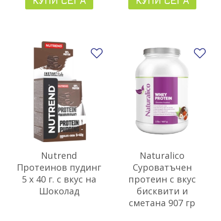
КУПИ СЕГА
КУПИ СЕГА
Добави в любими
До
Nutrend
Naturalico
Протеинов пудинг
Суроватъчен
5 x 40 г. с вкус на
протеин с вкус
Шоколад
бисквити и
сметана 907 гр