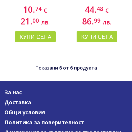
10.
44.
74
48
€
€
21.
86.
00
99
лв.
лв.
КУПИ СЕГА
КУПИ СЕГА
Показани
6
от
6
продукта
За нас
Доставка
Общи условия
Политика за поверителност