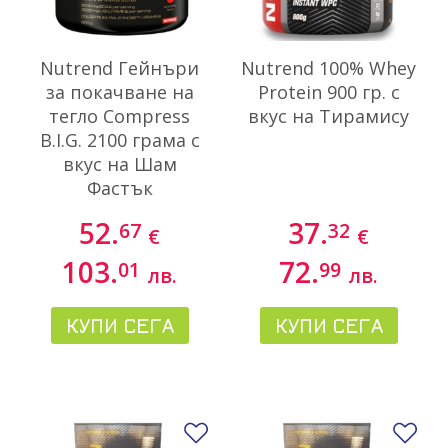
Nutrend Гейнъри
Nutrend 100% Whey
за покачване на
Protein 900 гр. с
тегло Compress
вкус на Тирамису
B.I.G. 2100 грама с
вкус на Шам
Фастък
52.
37.
67
32
€
€
103.
72.
01
99
лв.
лв.
КУПИ СЕГА
КУПИ СЕГА
Добави в любими
До