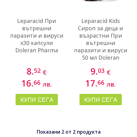
Leparacid При
Leparacid Kids
вътрешни
Сироп за деца и
паразити и вируси
възрастни При
х30 капсули
вътрешни
Doleran Pharma
паразити и вируси
50 мл Doleran
Pharma
8.
9.
52
03
€
€
16.
17.
66
66
лв.
лв.
КУПИ СЕГА
КУПИ СЕГА
Показани
2
от
2
продукта