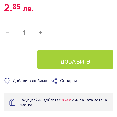
2.
85
лв.
–
+
ДОБАВИ В
КОШНИЦАТА
Добави в любими
Сподели
Закупувайки, добавяте
0.
към вашата лоялна
03
€
сметка