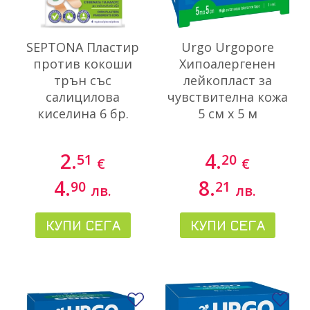
SEPTONA Пластир
Urgo Urgopore
против кокоши
Хипоалергенен
трън със
лейкопласт за
салицилова
чувствителна кожа
киселина 6 бр.
5 см х 5 м
2.
4.
51
20
€
€
4.
8.
90
21
лв.
лв.
КУПИ СЕГА
КУПИ СЕГА
Добави в любими
До