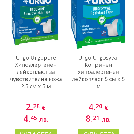
Urgo Urgopore
Urgo Urgosyval
Хипоалергенен
Копринен
лейкопласт за
хипоалергенен
чувствителна кожа
лейкопласт 5 см х 5
2.5 см х 5 м
м
2.
4.
28
20
€
€
4.
8.
45
21
лв.
лв.