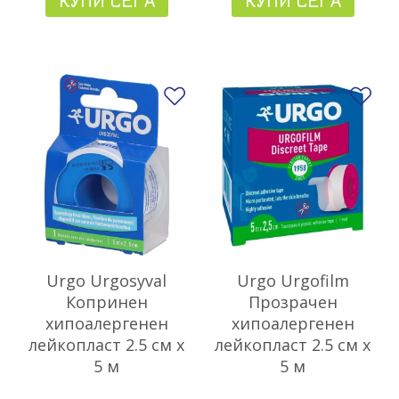
КУПИ СЕГА
КУПИ СЕГА
Добави в любими
До
Urgo Urgosyval
Urgo Urgofilm
Копринен
Прозрачен
хипоалергенен
хипоалергенен
лейкопласт 2.5 см х
лейкопласт 2.5 см х
5 м
5 м