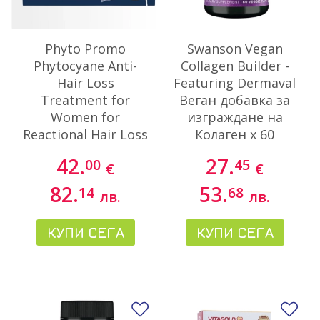
Phyto Promo
Swanson Vegan
Phytocyane Anti-
Collagen Builder -
Hair Loss
Featuring Dermaval
Treatment for
Веган добавка за
Women for
изграждане на
Reactional Hair Loss
Колаген х 60
12ampx5ml
капсули
42.
27.
00
45
€
€
82.
53.
14
68
лв.
лв.
КУПИ СЕГА
КУПИ СЕГА
Добави в любими
До