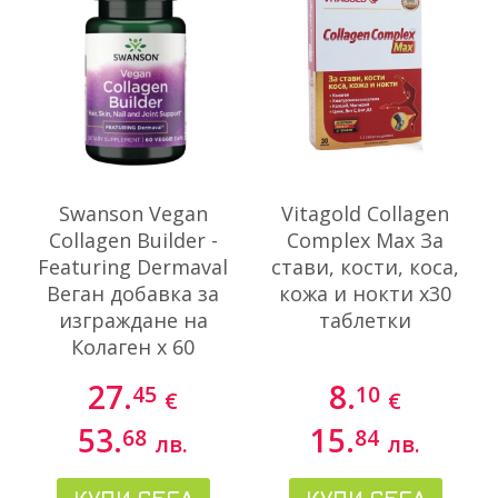
Swanson Vegan
Vitagold Collagen
Collagen Builder -
Complex Max За
Featuring Dermaval
стави, кости, коса,
Веган добавка за
кожа и нокти x30
изграждане на
таблетки
Колаген х 60
капсули
27.
8.
45
10
€
€
53.
15.
68
84
лв.
лв.