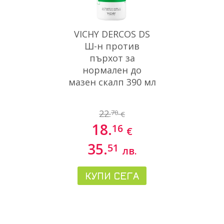
VICHY DERCOS DS
Ш-н против
пърхот за
нормален до
мазен скалп 390 мл
22.
70
€
18.
16
€
35.
51
лв.
КУПИ СЕГА