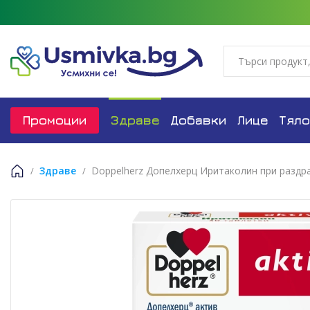
Промоции
Здраве
Добавки
Лице
Тяло
Здраве
Doppelherz Допелхерц Иритаколин при раздр
Начало