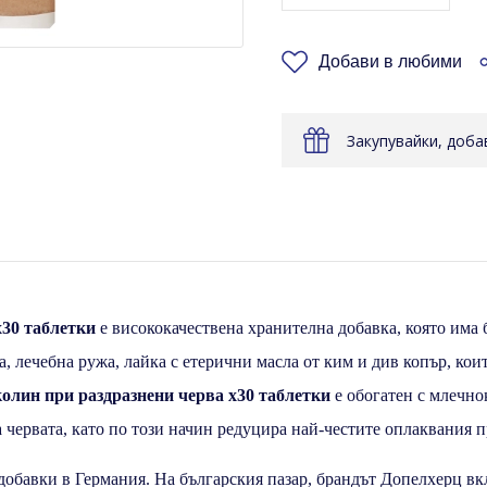
Добави в любими
Закупувайки, доб
х30 таблетки
e висококачествена хранителна добавка, която има
а, лечебна ружа, лайка с етерични масла от ким и див копър, ко
олин при раздразнени черва х30 таблетки
е обогатен с млечнок
 червата, като по този начин редуцира най-честите оплаквания 
 добавки в Германия. На българския пазар, брандът Допелхерц в