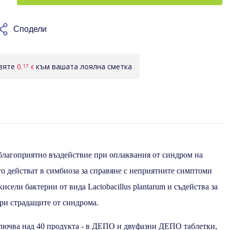
Сподели
авяте
0.
към вашата лоялна сметка
17
€
 благоприятно въздействие при оплаквания от синдром на
ито действат в симбиоза за справяне с неприятните симптоми
исели бактерии от видa Lactobacillus plantarum и съдейства за
при страдащите от синдрома.
ключва над 40 продукта - в ДЕПО и двуфазни ДЕПО таблетки,