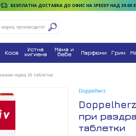
БЕЗПЛАТНА ДОСТАВКА ДО ОФИС НА SPEEDY НАД 39.00 €
Устна
Мама и
Коса
Парфюми
Грим
М
хигиена
бебе
азнени черва 30 таблетки
Doppelherz
Doppelher
при раздр
таблетки