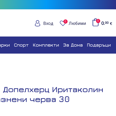
0
0
0.
Вход
Любими
00
€
арки
Спорт
Комплекти
За Дома
Подаръци
z Допелхерц Иритаколин
азнени черва 30