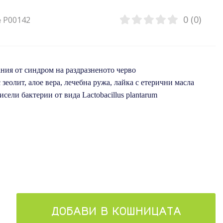
0 (0)
№ P00142
ния от синдром на раздразненото черво
зеолит, алое вера, лечебна ружа, лайка с етерични масла
сели бактерии от видa Lactobacillus plantarum
ДОБАВИ В КОШНИЦАТА