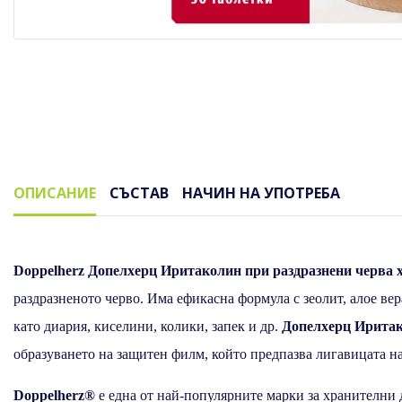
ОПИСАНИЕ
СЪСТАВ
НАЧИН НА УПОТРЕБА
Описание
Doppelherz Допелхерц Иритаколин при раздразнени черва 
раздразненото черво. Има ефикасна формула с зеолит, алое вер
като диария, киселини, колики, запек и др.
Допелхерц Иритак
образуването на защитен филм, който предпазва лигавицата на
Doppelherz®
е една от най-популярните марки за хранителни