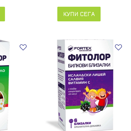
КУПИ СЕГА
Добави в любими
До