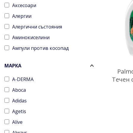
Аксесоари
Алергии
Алергични състояния
Аминокиселини
Ампули против косопад
Анемия
МАРКА
Балсами
Palmo
Течен 
A-DERMA
Бебешки аксесоари
Aboca
Бои за коса
Adidas
Болка
Agetis
Болка в гърлото
Alive
Бръснене
Always