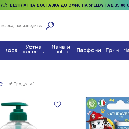
БЕЗПЛАТНА ДОСТАВКА ДО ОФИС НА SPEEDY НАД 39.00 €
Устна
Мама и
Коса
Парфюми
Грим
М
хигиена
бебе
е
/
6
Продуктa/
Добави в любими