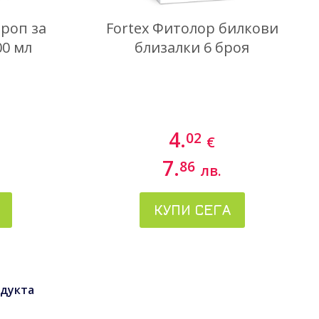
ироп за
Fortex Фитолор билкови
00 мл
близалки 6 броя
4.
02
€
7.
86
лв.
КУПИ СЕГА
дукта