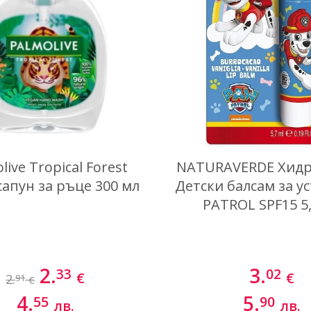
live Tropical Forest
NATURAVERDE Хид
сапун за ръце 300 мл
Детски балсам за у
PATROL SPF15 5
2.
3.
33
02
€
€
2.
91
€
4.
5.
55
90
лв.
лв.