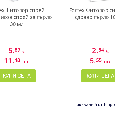
tex Фитолор спрей
Fortex Фитолор с
исов спрей за гърло
здраво гърло 1
30 мл
5.
2.
87
84
€
€
11.
5.
48
55
лв.
лв.
КУПИ СЕГА
КУПИ СЕГА
Показани
6
от
6
про