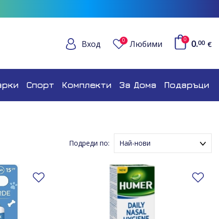
0
0
0.
Вход
Любими
00
€
арки
Спорт
Комплекти
За Дома
Подаръци
Подреди по:
Най-нови
Име (Възходящ ред)
Добави в любими
Име (Низходящ ред)
До
Цена (Възходящ ред)
Цена (Низходящ ред)