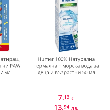
Най-нови
ратиращ
Humer 100% Натурална
стни PAW
термална + морска вода за
,7 мл
деца и възрастни 50 мл
7.
13
€
13.
94
лв.