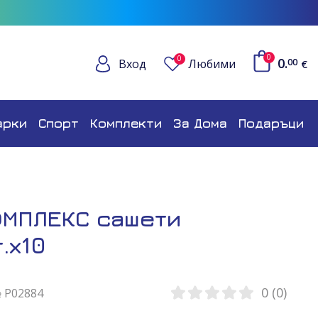
0
0
0.
Вход
Любими
00
€
арки
Спорт
Комплекти
За Дома
Подаръци
ОМПЛЕКС сашети
.х10
0 (0)
№ P02884