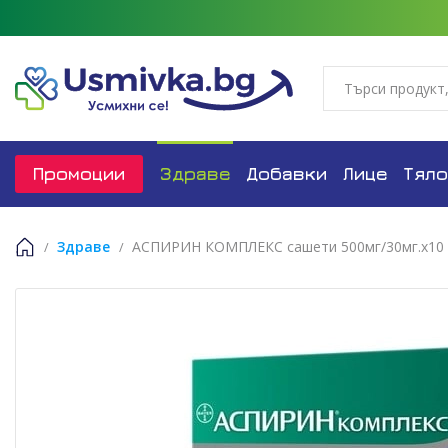
Промоции
Здраве
Добавки
Лице
Тяло
Здраве
АСПИРИН КОМПЛЕКС сашети 500мг/30мг.х10
Начало