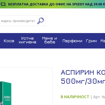
БЕЗПЛАТНА ДОСТАВКА ДО ОФИС НА SPEEDY НАД 39.00 €
Устна
Мама и
Коса
Парфюми
Грим
М
хигиена
бебе
АСПИРИН К
500мг/30мг
В НАЛИЧНОСТ
| Арт. 