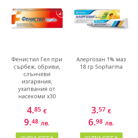
Фенистил Гел при
Алергозан 1% маз
сърбеж, обриви,
18 гр Sopharma
слънчеви
изгаряния,
ухапвания от
насекоми х30
грама
4.
3.
85
57
€
€
GlaxoSmithKline
9.
6.
48
98
лв.
лв.