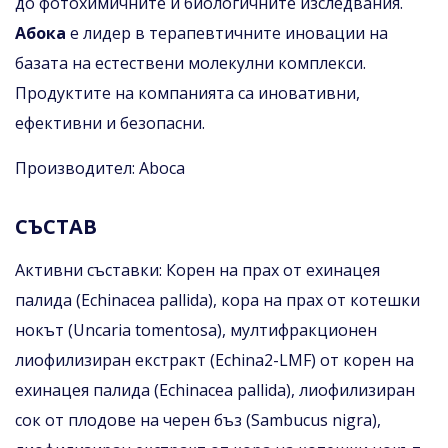
до фотохимичните и биологичните изследвания.
Абока
е лидер в терапевтичните иновации на
базата на естествени молекулни комплекси.
Продуктите на компанията са иновативни,
ефективни и безопасни.
Производител: Aboca
СЪСТАВ
Активни съставки: Корен на прах от ехинацея
палида (Echinacea pallida), кора на прах от котешки
нокът (Uncaria tomentosa), мултифракционен
лиофилизиран екстракт (Echina2-LMF) от корен на
ехинацея палида (Echinacea pallida), лиофилизиран
сок от плодове на черен бъз (Sambucus nigra),