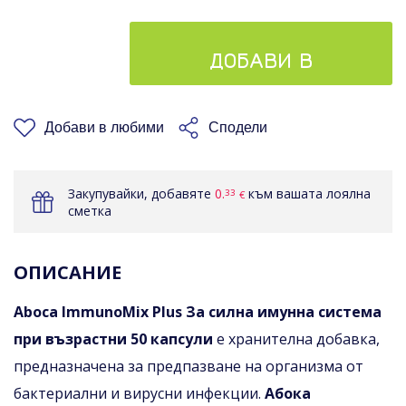
ДОБАВИ В
КОШНИЦАТА
Добави в любими
Сподели
Закупувайки, добавяте
0.
към вашата лоялна
33
€
сметка
ОПИСАНИЕ
Aboca ImmunoМix Plus За силна имунна система
при възрастни 50 капсули
е хранителна добавка,
предназначена за предпазване на организма от
бактериални и вирусни инфекции.
Абока