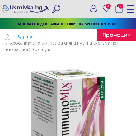
0
0
Вход
Любими
Търси
БЕЗПЛАТНА ДОСТАВКА ДО ОФИС НА SPEEDY НАД 39.00 €
Промоции
Здраве
Aboca ImmunoМix Plus За силна имунна система при
Начало
възрастни 50 капсули