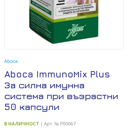
Aboca
Aboca ImmunoМix Plus
За силна имунна
система при възрастни
50 капсули
В НАЛИЧНОСТ
| Арт. № P00067