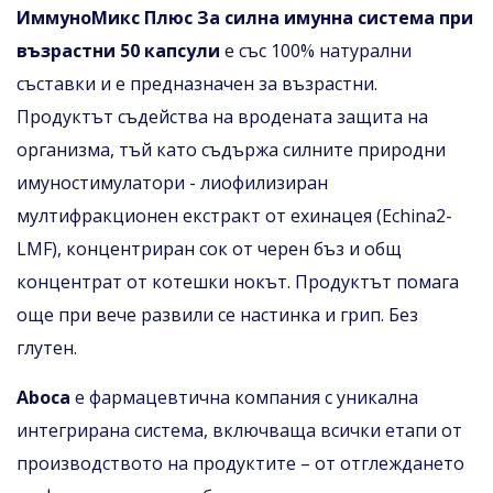
ИммуноМикс
Плюс За силна имунна система при
възрастни 50 капсули
е със 100% натурални
съставки и е предназначен за възрастни.
Продуктът съдейства на вродената защита на
организма, тъй като съдържа силните природни
имуностимулатори - лиофилизиран
мултифракционен екстракт от ехинацея (Echina2-
LMF), концентриран сок от черен бъз и общ
концентрат от котешки нокът. Продуктът помага
още при вече развили се настинка и грип. Без
глутен.
Aboca
е фармацевтична компания с уникална
интегрирана система, включваща всички етапи от
производството на продуктите – от отглеждането