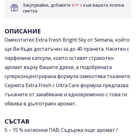
Закупувайки, добавяте
0.
към вашата лоялна
06
€
сметка
ОПИСАНИЕ
Омекотител Extra Fresh Bright Sky от Semana, който
ще Ви бъде достатъчен за до 40 пранета. Наситен с
парфюмни капсули, които оставят страхотен
аромат върху Вашите дрехи, а подобрената
суперконцентрирана формула омекотява тъканите.
Серията Extra Fresh с Ultra Care формула предпазва
тъканите от захабяване и едновременно с това ги
обвива в дълготраен аромат.
СЪСТАВ
5 – 15 % катионни ПАВ; Съдържа още: аромат /