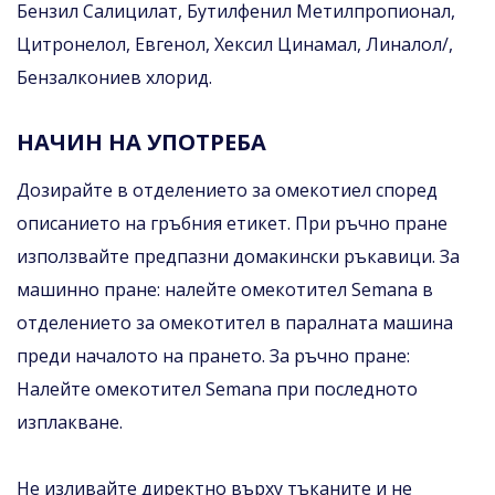
Бензил Салицилат, Бутилфенил Метилпропионал,
Цитронелол, Евгенол, Хексил Цинамал, Линалол/,
Бензалкониев хлорид.
НАЧИН НА УПОТРЕБА
Дозирайте в отделението за омекотиел според
описанието на гръбния етикет. При ръчно пране
използвайте предпазни домакински ръкавици. За
машинно пране: налейте омекотител Semana в
отделението за омекотител в паралната машина
преди началото на прането. За ръчно пране:
Налейте омекотител Semana при последното
изплакване.
Не изливайте директно върху тъканите и не