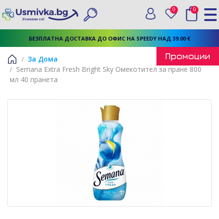
0
0
Вход
Любими
Търси
БЕЗПЛАТНА ДОСТАВКА ДО ОФИС НА SPEEDY НАД 39.00 €
Промоции
За Дома
Semana Extra Fresh Bright Sky Омекотител за пране 800
Начало
мл 40 пранета