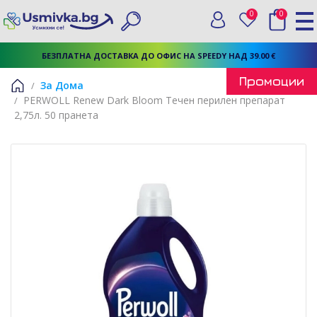
0
0
Вход
Любими
Търси
БЕЗПЛАТНА ДОСТАВКА ДО ОФИС НА SPEEDY НАД 39.00 €
Промоции
За Дома
PERWOLL Renew Dark Bloom Течен перилен препарат
Начало
2,75л. 50 пранета