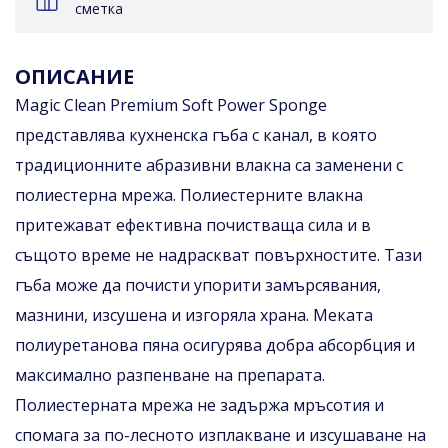
сметка
ОПИСАНИЕ
Magic Clean Premium Soft Power Sponge
представлява кухненска гъба с канал, в която
традиционните абразивни влакна са заменени с
полиестерна мрежа. Полиестерните влакна
притежават ефективна почистваща сила и в
същото време не надраскват повърхностите. Тази
гъба може да почисти упорити замърсявания,
мазнини, изсушена и изгоряла храна. Меката
полиуретанова пяна осигурява добра абсорбция и
максимално разпенване на препарата.
Полиестерната мрежа не задържа мръсотия и
спомага за по-лесното изплакване и изсушаване на