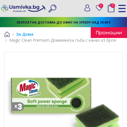
0
0
Вход
Любими
Търси
БЕЗПЛАТНА ДОСТАВКА ДО ОФИС НА SPEEDY НАД 39.00 €
Промоции
За Дома
Magic Clean Premium Домакинска гъба с канал x3 броя
Начало