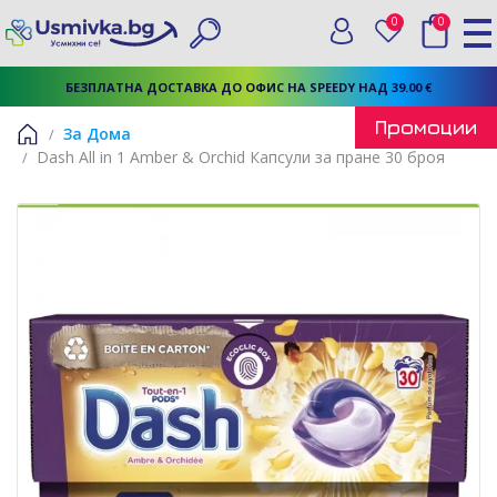
0
0
Вход
Любими
Търси
БЕЗПЛАТНА ДОСТАВКА ДО ОФИС НА SPEEDY НАД 39.00 €
Промоции
За Дома
Dash All in 1 Amber & Orchid Капсули за пране 30 броя
Начало