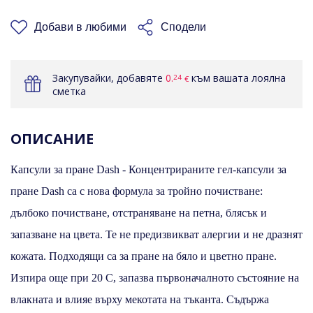
КОШНИЦАТА
Добави в любими
Сподели
Закупувайки, добавяте
0.
към вашата лоялна
24
€
сметка
ОПИСАНИЕ
Капсули за пране Dash - Концентрираните гел-капсули за
пране Dash са с нова формула за тройно почистване:
дълбоко почистване, отстраняване на петна, блясък и
запазване на цвета. Те не предизвикват алергии и не дразнят
кожата. Подходящи са за пране на бяло и цветно пране.
Изпира още при 20 С, запазва първоначалното състояние на
влакната и влияе върху мекотата на тъканта. Съдържа