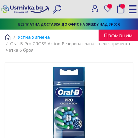
0
0
Вход
Любими
Търси
БЕЗПЛАТНА ДОСТАВКА ДО ОФИС НА SPEEDY НАД 39.00 €
Промоции
Устна хигиена
Oral-B Pro CROSS Action Резервна глава за електрическа
Начало
четка 6 броя