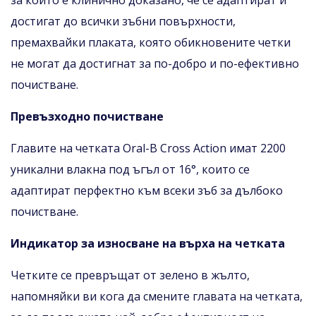
достигат до всички зъбни повърхности,
премахвайки плаката, която обикновените четки
не могат да достигнат за по-добро и по-ефективно
почистване.
Превъзходно почистване
Главите на четката Oral-B Cross Action имат 2200
уникални влакна под ъгъл от 16°, които се
адаптират перфектно към всеки зъб за дълбоко
почистване.
Индикатор за износване на върха на четката
Четките се превръщат от зелено в жълто,
напомняйки ви кога да смените главата на четката,