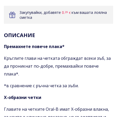
Закупувайки, добавяте
0.
към вашата лоялна
29
€
сметка
ОПИСАНИЕ
Премахнете повече плака*
Кръглите глави на четката обграждат всеки зъб, за
да проникнат по-добре, премахвайки повече
плака*.
*в сравнение с ръчна четка за зъби.
Х-образни четки
Главите на четките Oral-B имат X-образни влакна,
за които е клинично доказано, че се адаптират и