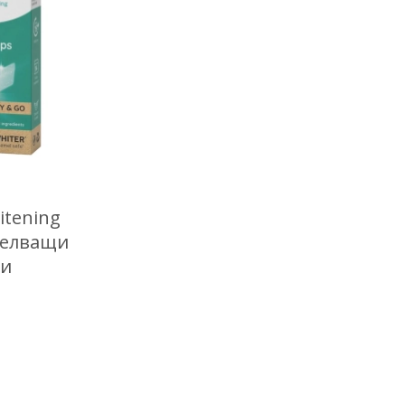
Най-нови
itening
белващи
би