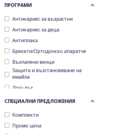
ПРОГРАМИ
Конец за зъби
Антикариес за възрастни
Ленти за избелване
Антикариес за деца
Антиплака
Брекети/Ортодонско апаратче
Възпалени венци
Защита и възстановяване на
емайла
Лош дъх
По-бели зъби
СПЕЦИАЛНИ ПРЕДЛОЖЕНИЯ
Чувствителни зъби
Комплекти
За ежедневна употреба
Промо цена
Преди и след хирургични