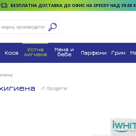
БЕЗПЛАТНА ДОСТАВКА ДО ОФИС НА SPEEDY НАД 39.00 €
Устна
Мама и
Коса
Парфюми
Грим
М
хигиена
бебе
игиена
 хигиена
/
1
Продуктa/