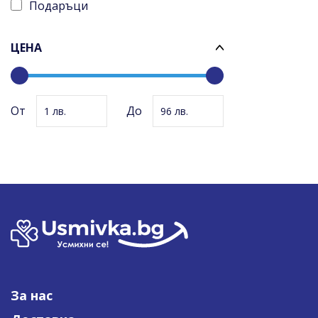
интервенции
Подаръци
ЦЕНА
1
96
От
До
1
96
За нас