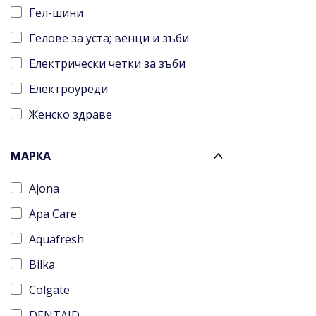
Гел-шини
Гелове за уста; венци и зъби
Електрически четки за зъби
Електроуреди
Женско здраве
Интердентални четки
МАРКА
Конци за зъби
Ajona
Ленти за избелване
Apa Care
Мъжко здраве
Aquafresh
Орално здраве
Bilka
Пасти за зъби
Colgate
Проблеми в устната кухина
DENTAID