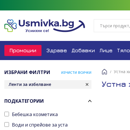
Промоции
Здраве
Добавки
Лице
Тяло
Устна х
ИЗБРАНИ ФИЛТРИ
изчисти всички
Начало
Устна
Ленти за избелване
ПОДКАТЕГОРИИ
Бебешка козметика
Води и спрейове за уста