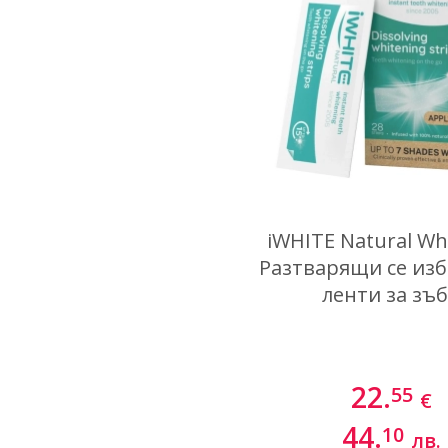
iWHITE Natural Wh
Разтварящи се из
ленти за зъ
22.
55
€
44.
10
лв.