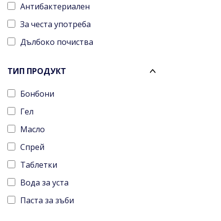
Антибактериален
PHARMADOCT
За честа употреба
Pansoral
Дълбоко почиства
Parodontax
Pesitro
ТИП ПРОДУКТ
Pierrot
Бонбони
Protefix
Гел
Sensodyne
Масло
URGO
Спрей
iWhite
Таблетки
Бочко
Вода за уста
Паста за зъби
Четка за зъби