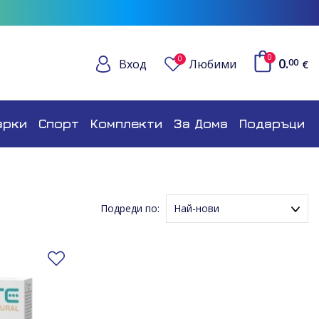
0
0
0.
Вход
Любими
00
€
арки
Спорт
Комплекти
За Дома
Подаръци
Подреди по:
Най-нови
Име (Възходящ ред)
Добави в любими
Име (Низходящ ред)
Цена (Възходящ ред)
Цена (Низходящ ред)