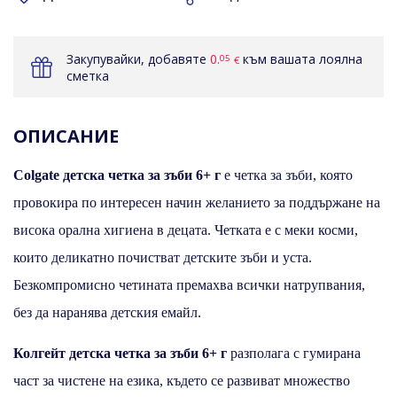
Закупувайки, добавяте
0.
към вашата лоялна
05
€
сметка
ОПИСАНИЕ
Colgate детска четка за зъби 6+ г
е четка за зъби, която
провокира по интересен начин желанието за поддържане на
висока орална хигиена в децата. Четката е с меки косми,
които деликатно почистват детските зъби и уста.
Безкомпромисно четината премахва всички натрупвания,
без да наранява детския емайл.
Колгейт детска четка за зъби 6+ г
разполага с гумирана
част за чистене на езика, където се развиват множество