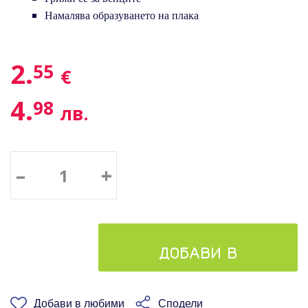
Намалява образуването на плака
2.
55
€
4.
98
лв.
–
+
ДОБАВИ В
КОШНИЦАТА
Добави в любими
Сподели