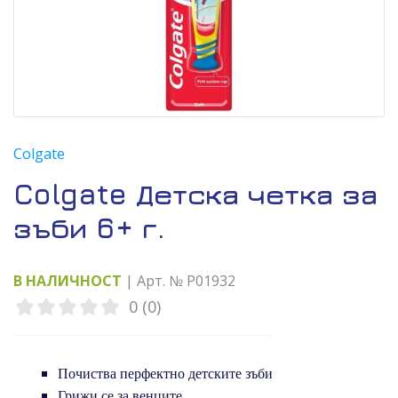
Colgate
Colgate Детска четка за
зъби 6+ г.
В НАЛИЧНОСТ
| Арт. № P01932
0 (0)
Почиства перфектно детските зъби
Грижи се за венците