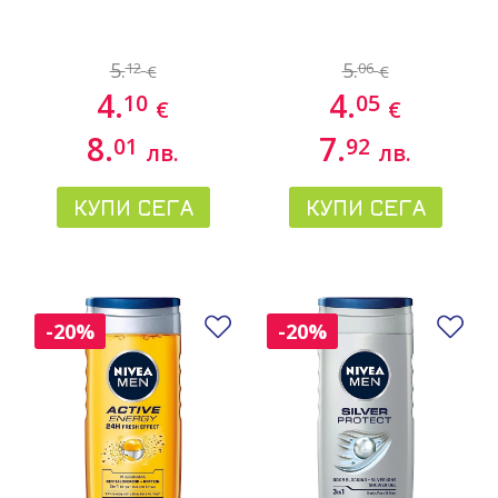
5.
5.
12
06
€
€
4.
4.
10
05
€
€
8.
7.
01
92
лв.
лв.
КУПИ СЕГА
КУПИ СЕГА
Добави в любими
До
-20%
-20%