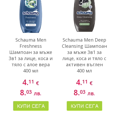
Schauma Men
Schauma Men Deep
Freshness
Cleansing Шампоан
Шампоан за мъже
за мъже 3в1 за
3в1 за лице, коса и
лице, коса и тяло с
тяло с алое вера
активен въглен
400 мл
400 мл
4.
4.
11
11
€
€
8.
8.
03
03
лв.
лв.
КУПИ СЕГА
КУПИ СЕГА