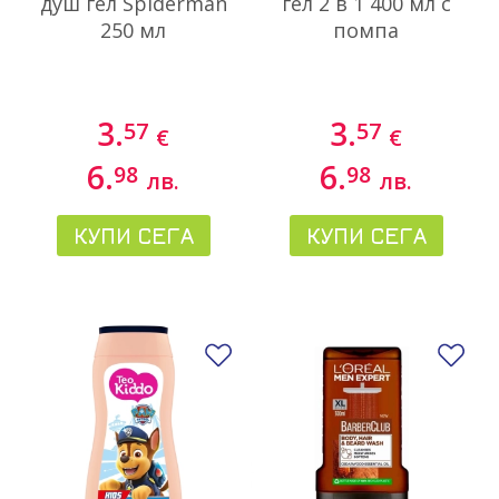
душ гел Spiderman
гел 2 в 1 400 мл с
250 мл
помпа
3.
3.
57
57
€
€
6.
6.
98
98
лв.
лв.
КУПИ СЕГА
КУПИ СЕГА
Добави в любими
До