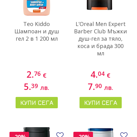
Teo Kiddo
L’Oreal Men Expert
Шампоан и душ
Barber Club Мъжки
гел 2 в 1 200 мл
душ-гел за тяло,
коса и брада 300
мл
2.
4.
76
04
€
€
5.
7.
39
90
лв.
лв.
КУПИ СЕГА
КУПИ СЕГА
Добави в любими
До
-20%
-20%