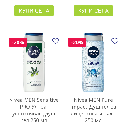
КУПИ СЕГА
КУПИ СЕГА
Добави в любими
До
-20%
-20%
Nivea MEN Sensitive
Nivea MEN Pure
PRO Ултра-
Impact Душ гел за
успокояващ душ
лице, коса и тяло
гел 250 мл
250 мл