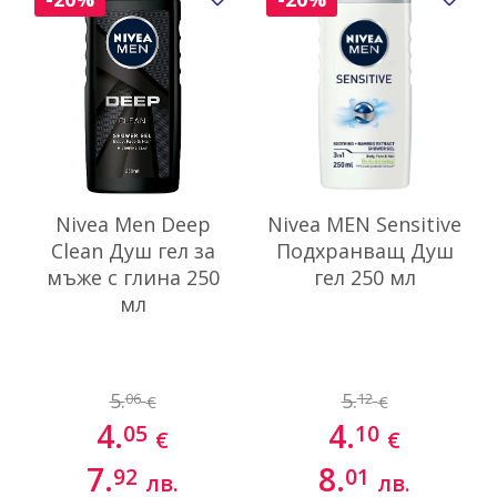
Nivea Men Deep
Nivea MEN Sensitive
Clean Душ гел за
Подхранващ Душ
мъже с глина 250
гел 250 мл
мл
5.
5.
06
12
€
€
4.
4.
05
10
€
€
7.
8.
92
01
лв.
лв.