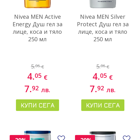
Nivea MEN Active
Nivea MEN Silver
Energy Душ гел за
Protect Душ гел за
лице, коса и тяло
лице, коса и тяло
250 мл
250 мл
5.
5.
06
06
€
€
4.
4.
05
05
€
€
7.
7.
92
92
лв.
лв.
КУПИ СЕГА
КУПИ СЕГА
Добави в любими
До