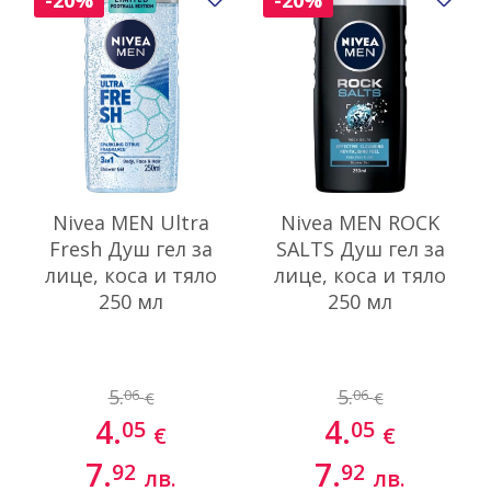
-20%
-20%
Nivea MEN Ultra
Nivea MEN ROCK
Fresh Душ гел за
SALTS Душ гел за
лице, коса и тяло
лице, коса и тяло
250 мл
250 мл
5.
5.
06
06
€
€
4.
4.
05
05
€
€
7.
7.
92
92
лв.
лв.