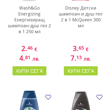
Wash&Go
Disney Детски
Energizing
шампоан и душ-гел
Енергизиращ
2 в 1 McQueen 300
шампоан-душ гел 2
мл
в 1 250 мл
2.
3.
46
65
€
€
4.
7.
81
13
лв.
лв.
КУПИ СЕГА
КУПИ СЕГА
Добави в любими
До