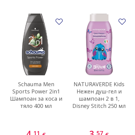
Добави в любими
До
Schauma Men
NATURAVERDE Kids
Sports Power 2in1
Нежен душ-гел и
Шампоан за коса и
шампоан 2 в 1,
тяло 400 мл
Disney Stitch 250 мл
4.
3.
11
57
€
€