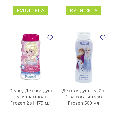
КУПИ СЕГА
КУПИ СЕГА
Добави в любими
До
Disney Детски душ
Детски душ гел 2 в
гел и шампоан
1 за коса и тяло
Frozen 2в1 475 мл
Frozen 500 мл