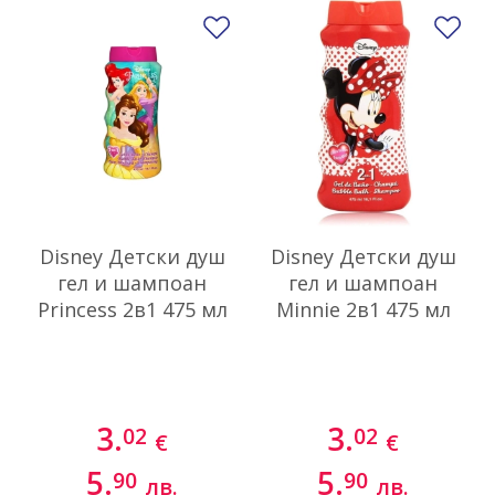
Добави в любими
До
Disney Детски душ
Disney Детски душ
гел и шампоан
гел и шампоан
Princess 2в1 475 мл
Minnie 2в1 475 мл
3.
3.
02
02
€
€
5.
5.
90
90
лв.
лв.