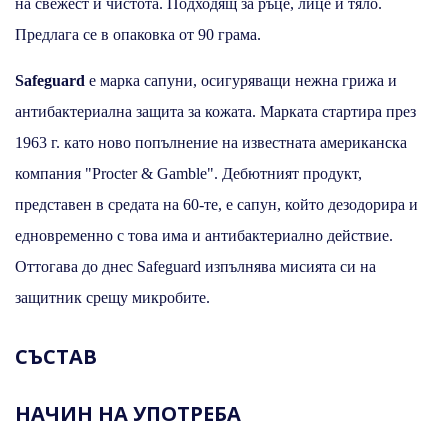
на свежест и чистота. Подходящ за ръце, лице и тяло.
Предлага се в опаковка от 90 грама.
Safeguard
e марка сапуни, осигуряващи нежна грижа и
антибактериална защита за кожата. Марката стартира през
1963 г. като ново попълнение на известната американска
компания "Procter & Gamble". Дебютният продукт,
представен в средата на 60-те, е сапун, който дезодорира и
едновременно с това има и антибактериално действие.
Оттогава до днес Safeguard изпълнява мисията си на
защитник срещу микробите.
СЪСТАВ
НАЧИН НА УПОТРЕБА