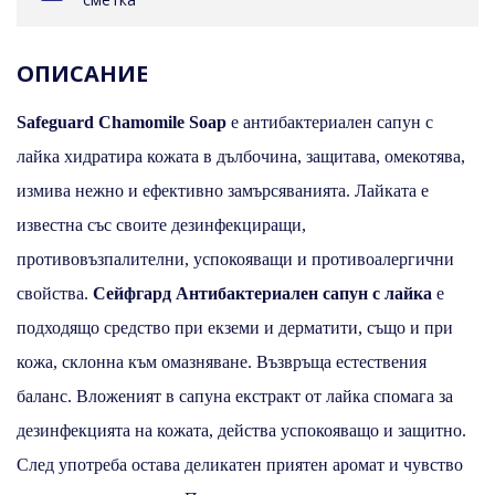
ОПИСАНИЕ
Safeguard Chamomile Soap
е антибактериален сапун с
лайка хидратира кожата в дълбочина, защитава, омекотява,
измива нежно и ефективно замърсяванията. Лайката е
известна със своите дезинфекциращи,
противовъзпалителни, успокояващи и противоалергични
свойства.
Сейфгард Антибактериален сапун с лайка
е
подходящо средство при екземи и дерматити, също и при
кожа, склонна към омазняване. Възвръща естествения
баланс. Вложеният в сапуна екстракт от лайка спомага за
дезинфекцията на кожата, действа успокояващо и защитно.
След употреба остава деликатен приятен аромат и чувство