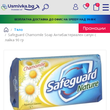
0
0
Вход
Любими
Търси
БЕЗПЛАТНА ДОСТАВКА ДО ОФИС НА SPEEDY НАД 39.00 €
Промоции
Тяло
Safeguard Chamomile Soap Антибактериален сапун с
Начало
лайка 90 гр