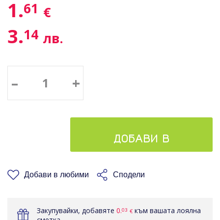
1.
61
€
3.
14
лв.
–
+
ДОБАВИ В
КОШНИЦАТА
Добави в любими
Сподели
Закупувайки, добавяте
0.
към вашата лоялна
03
€
сметка