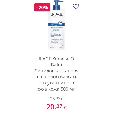
Добави в люби
-20%
URIAGE Xemose Oil-
Balm
Липидовъзстановя
ващ олио балсам
за суха и много
суха кожа 500 мл
25.
46
€
20.
37
€