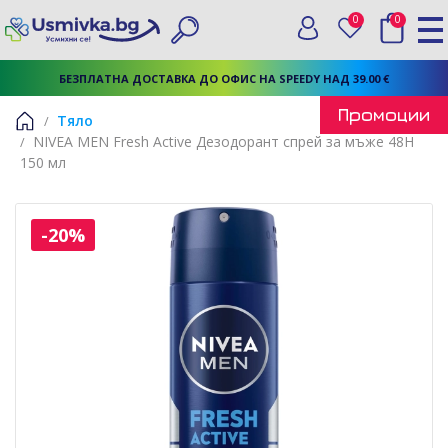
0
0
Вход
Любими
Търси
БЕЗПЛАТНА ДОСТАВКА ДО ОФИС НА SPEEDY НАД 39.00 €
Промоции
Тяло
NIVEA MEN Fresh Active Дезодорант спрей за мъже 48H
Начало
150 мл
-20%