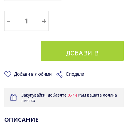
–
+
ДОБАВИ В
КОШНИЦАТА
Добави в любими
Сподели
Закупувайки, добавяте
0.
към вашата лоялна
07
€
сметка
ОПИСАНИЕ