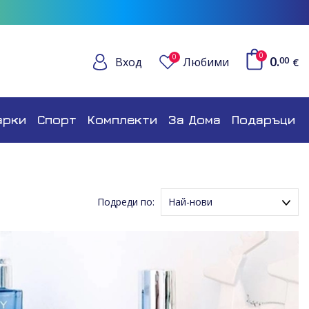
0
0
0.
Вход
Любими
00
€
арки
Спорт
Комплекти
За Дома
Подаръци
Подреди по:
Най-нови
Име (Възходящ ред)
Име (Низходящ ред)
Цена (Възходящ ред)
Цена (Низходящ ред)