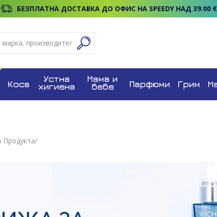
БЕЗПЛАТНА ДОСТАВКА ДО ОФИС НА SPEEDY НАД 39.00 €
Устна
Мама и
Коса
Парфюми
Грим
М
хигиена
бебе
6
Продуктa/