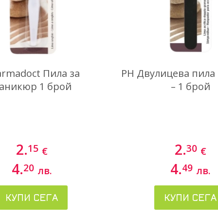
rmadoct Пила за
PH Двулицева пила 
аникюр 1 брой
– 1 брой
2.
2.
15
30
€
€
4.
4.
20
49
лв.
лв.
КУПИ СЕГА
КУПИ СЕГА