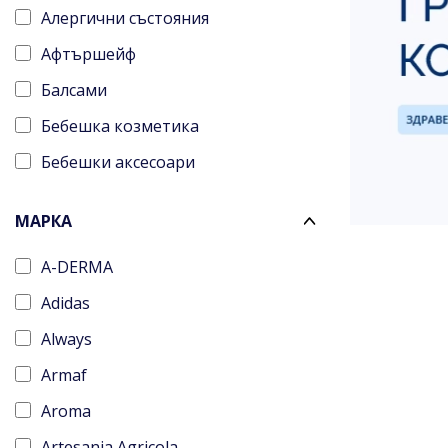
Алергични състояния
Афтършейф
Балсами
Бебешка козметика
Бебешки аксесоари
Боди мист
МАРКА
Боди мист за жени
A-DERMA
Болка
Adidas
Бронзанти
Always
Бръснене
Armaf
Гелове за лице
Aroma
Грижа без отмиване
Artesania Agricola