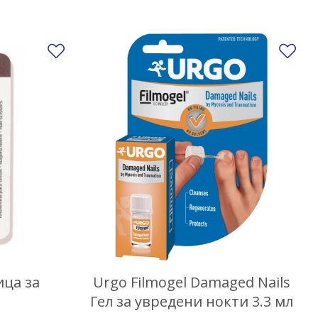
Добави в любими
До
ца за
Urgo Filmogel Damaged Nails
Гел за увредени нокти 3.3 мл