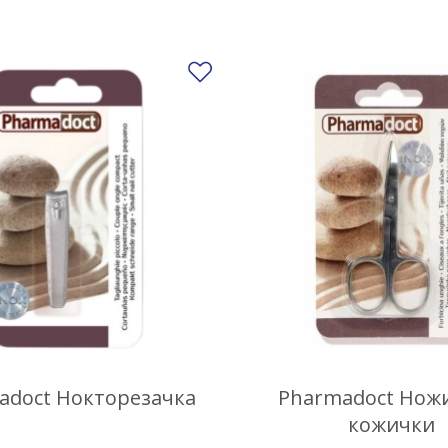
Добави в любими
adoct Нокторезачка
Pharmadoct Ножи
кожички