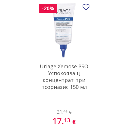
Добави в люби
-20%
Uriage Xemose PSO
Успокояващ
концентрат при
псориазис 150 мл
21.
41
€
17.
13
€