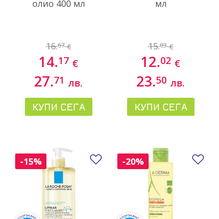
олио 400 мл
мл
16.
15.
67
03
€
€
14.
12.
17
02
€
€
27.
23.
71
50
лв.
лв.
КУПИ СЕГА
КУПИ СЕГА
Добави в любими
До
-15%
-20%