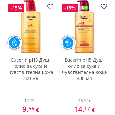
Добави в любими
До
-15%
-15%
Eucerin pH5 Душ-
Eucerin pH5 Душ-
олио за суха и
олио за суха и
чувствителна кожа
чувствителна кожа
200 мл
400 мл
11.
16.
25
67
€
€
9.
14.
56
17
€
€