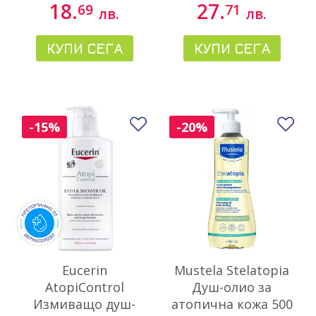
18.
27.
69
71
лв.
лв.
КУПИ СЕГА
КУПИ СЕГА
Добави в любими
До
-15%
-20%
Eucerin
Mustela Stelatopia
AtopiControl
Душ-олио за
Измиващо душ-
атопична кожа 500