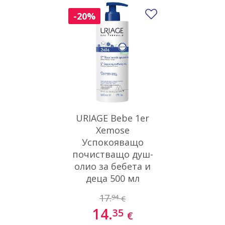
Добави в люби
-20%
URIAGE Bebe 1er
Xemose
Успокояващо
почистващо душ-
олио за бебета и
деца 500 мл
17.
94
€
14.
35
€