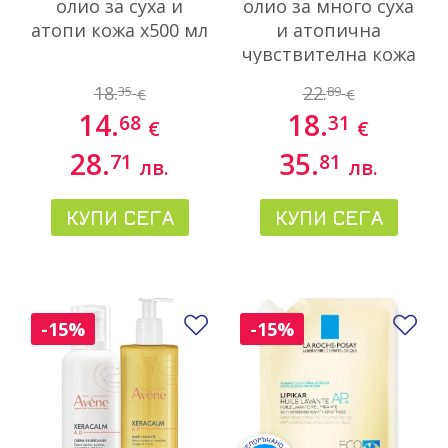
олио за суха и
олио за много суха
атопи кожа x500 мл
и атопична
чувствителна кожа
Екопълнител 1000
18.
22.
35
89
€
€
мл
14.
18.
68
31
€
€
28.
35.
71
81
лв.
лв.
КУПИ СЕГА
КУПИ СЕГА
Добави в любими
До
-15%
-15%