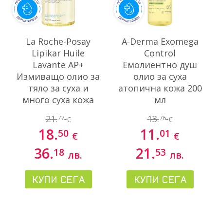
La Roche-Posay
A-Derma Exomega
Lipikar Huile
Control
Lavante AP+
Емолиентно душ
Измиващо олио за
олио за суха
тяло за суха и
атопична кожа 200
много суха кожа
мл
750 мл
21.
13.
77
76
€
€
18.
11.
50
01
€
€
36.
21.
18
53
лв.
лв.
КУПИ СЕГА
КУПИ СЕГА