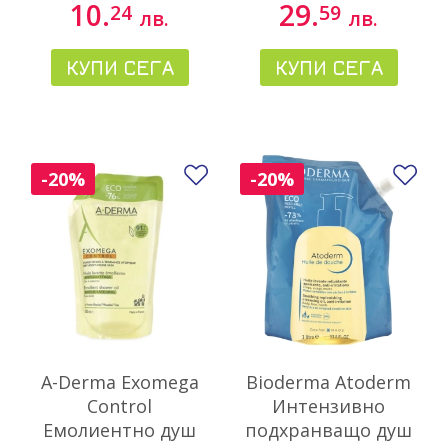
10.
29.
24
59
лв.
лв.
КУПИ СЕГА
КУПИ СЕГА
Добави в любими
До
-20%
-20%
A-Derma Exomega
Bioderma Atoderm
Control
Интензивно
Емолиентно душ
подхранващо душ