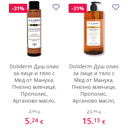
Добави в любими
До
-31%
-31%
Doliderm Душ олио
Doliderm Душ олио
за лице и тяло с
за лице и тяло с
Мед от Манука,
Мед от Манука,
Пчелно млечице,
Пчелно млечице,
Прополис,
Прополис,
Арганово масло,
Арганово масло,
маслини и сладки
маслини и сладки
7.
21.
59
93
€
€
бадеми 100 мл.
бадеми 1 л.
5.
15.
24
13
€
€