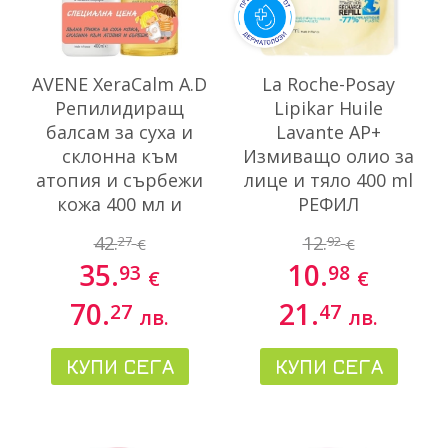
AVENE XeraCalm A.D
La Roche-Posay
Репилидиращ
Lipikar Huile
балсам за суха и
Lavante AP+
склонна към
Измиващо олио за
атопия и сърбежи
лице и тяло 400 ml
кожа 400 мл и
РЕФИЛ
Релипидиращо
42.
12.
27
92
€
€
почистващо олио
35.
10.
93
98
за суха кожа 400 мл
€
€
70.
21.
27
47
лв.
лв.
КУПИ СЕГА
КУПИ СЕГА