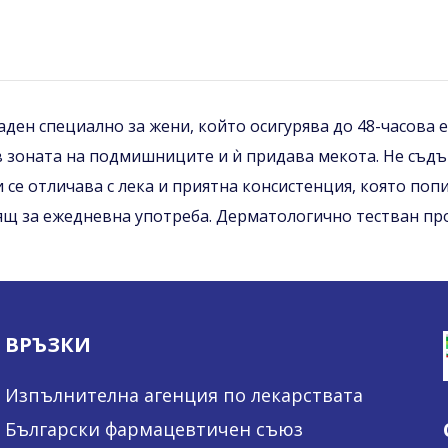
здаден специално за жени, който осигурява до 48-часова
зоната на подмишниците и ѝ придава мекота. Не съдърж
ни се отличава с лека и приятна консистенция, която по
дящ за ежедневна употреба. Дерматологично тестван пр
ВРЪЗКИ
Изпълнителна агенция по лекарствата
Български фармацевтичен съюз