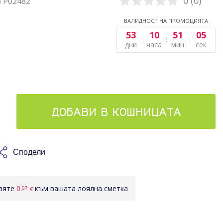
0 (0)
№ P02482
ВАЛИДНОСТ НА ПРОМОЦИЯТА
53
10
51
05
дни
часа
мин
сек
ДОБАВИ В КОШНИЦАТА
Сподели
авяте
0.
към вашата лоялна сметка
07
€