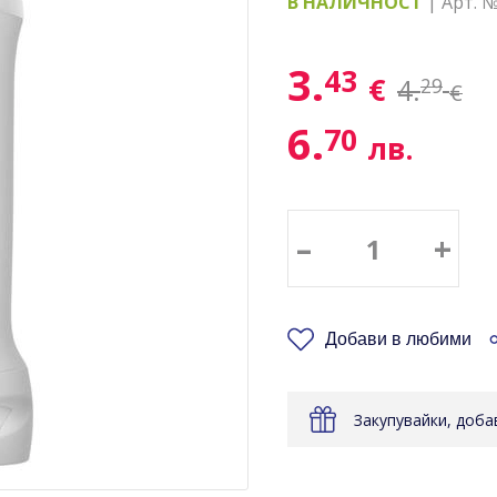
В НАЛИЧНОСТ
| Арт. 
3.
43
€
4.
29
€
6.
70
лв.
–
+
Добави в любими
Закупувайки, доб