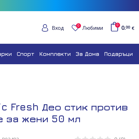
0
0
0.
Вход
Любими
00
€
арки
Спорт
Комплекти
За Дома
Подаръци
ic Fresh Део стик против
 за жени 50 мл