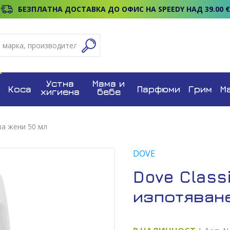
БЕЗПЛАТНА ДОСТАВКА ДО ОФИС НА SPEEDY НАД 39.00 €
Устна
Мама и
Коса
Парфюми
Грим
М
хигиена
бебе
за жени 50 мл
DOVE
Dove Class
изпотяване