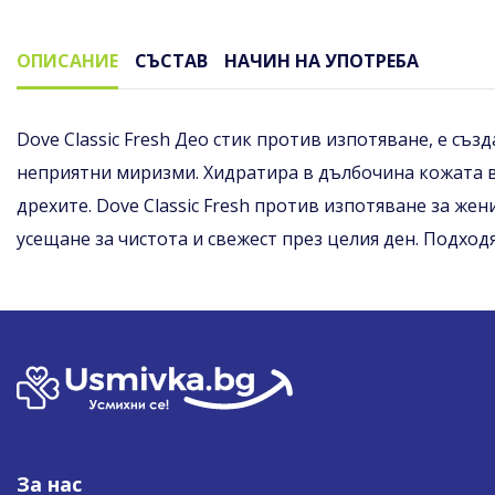
ОПИСАНИЕ
СЪСТАВ
НАЧИН НА УПОТРЕБА
Описание
Dove Classic Fresh Део стик против изпотяване, е съ
неприятни миризми. Хидратира в дълбочина кожата в 
дрехите. Dove Classic Fresh против изпотяване за же
усещане за чистота и свежест през целия ден. Подхо
За нас