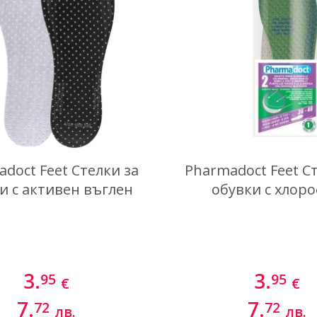
doct Feet Стелки за
Pharmadoct Feet С
и с активен въглен
обувки с хлор
3.
3.
95
95
€
€
7.
7.
72
72
лв.
лв.