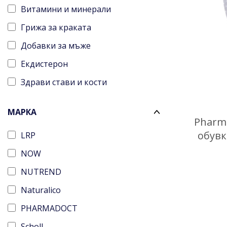
Витамини и минерали
Грижа за краката
Добавки за мъже
Екдистерон
Здрави стави и кости
Имунна система
МАРКА
Креатин
Pharma
обувк
LRP
Л-Карнитин
NOW
Минерална и изворна вода
NUTREND
Отслабване и детокс
Naturalico
Пробиотици
PHARMADOCT
Протеини
Scholl