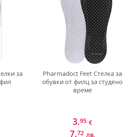
Най-нови
телки за
Pharmadoct Feet Стелка за
офил
обувки от филц за студено
време
3.
95
€
7.
72
лв.