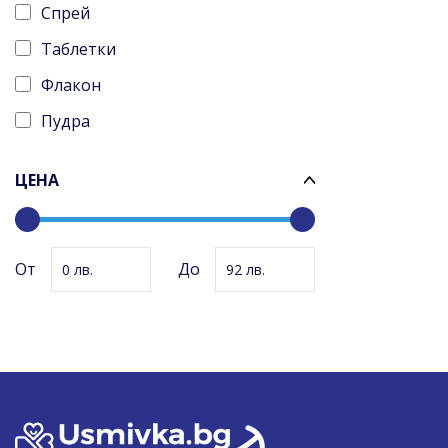
Спрей
Таблетки
Флакон
Пудра
Терапевтични ленти
ЦЕНА
Стелки
BCAAs
0
92
От
До
0
92