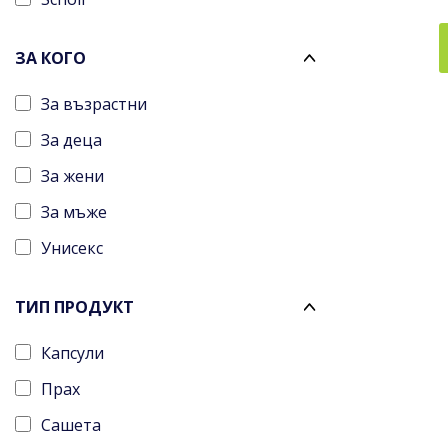
Протеинови барчета
Спортна медицина
ЗА КОГО
Спортни напитки
За възрастни
Спортни хранителни добавки
За деца
Стелки
За жени
Терапевтични ленти
За мъже
Умора и отпадналост
Унисекс
Фат-бърнъри
ТИП ПРОДУКТ
Капсули
Прах
Сашета