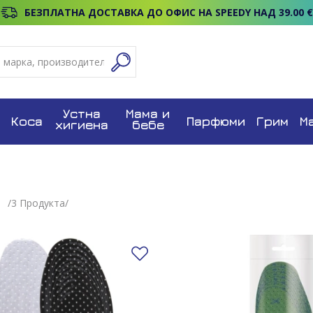
БЕЗПЛАТНА ДОСТАВКА ДО ОФИС НА SPEEDY НАД 39.00 €
Устна
Мама и
Коса
Парфюми
Грим
М
хигиена
бебе
/
3
Продуктa/
Добави в любими