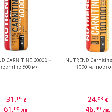
D CARNITINE 60000 +
NUTREND Carnitine
nephrine 500 мл
1000 мл порто
31.
24.
19
03
€
€
61.
46.
00
99
лв.
лв.