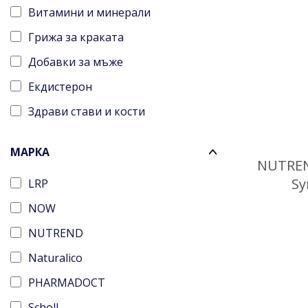
Витамини и минерали
Грижа за краката
Добавки за мъже
Екдистерон
Здрави стави и кости
Имунна система
МАРКА
Креатин
NUTREN
Sy
LRP
Л-Карнитин
NOW
Минерална и изворна вода
NUTREND
Отслабване и детокс
Naturalico
Пробиотици
PHARMADOCT
Протеини
Scholl