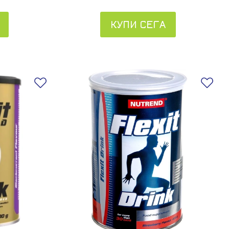
КУПИ СЕГА
Добави в любими
До