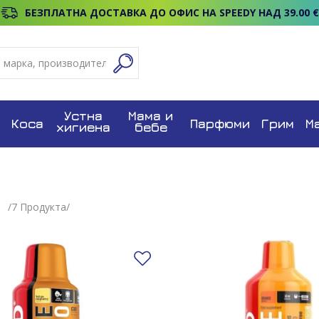
БЕЗПЛАТНА ДОСТАВКА ДО ОФИС НА SPEEDY НАД 39.00 €
Устна
Мама и
Коса
Парфюми
Грим
М
хигиена
бебе
/
7
Продуктa/
Добави в любими