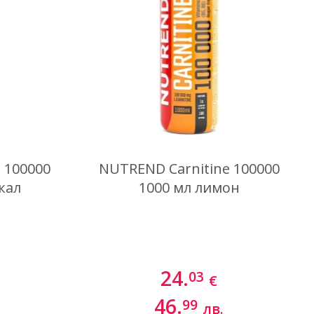
Най-нови
 100000
NUTREND Carnitine 100000
кал
1000 мл лимон
24.
03
€
46.
99
лв.