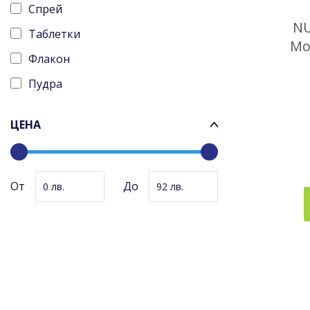
Спрей
NU
Таблетки
Mo
Флакон
Пудра
Терапевтични ленти
ЦЕНА
Стелки
BCAAs
0
92
От
До
0
92