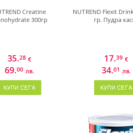
TREND Creatine
NUTREND Flexit Drink
nohydrate 300гр
гр. Пудра кас
35.
17.
28
39
€
€
69.
34.
00
01
лв.
лв.
КУПИ СЕГА
КУПИ СЕГА