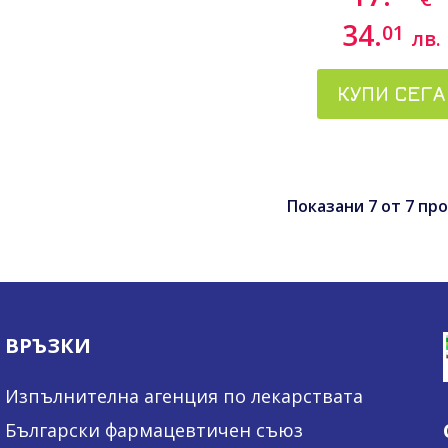
34.
01
лв.
КУПИ СЕГА
Показани
7
от
7
про
ВРЪЗКИ
Изпълнителна агенция по лекарствата
Български фармацевтичен съюз