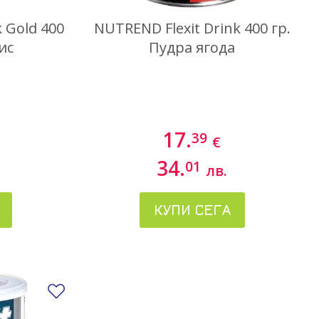
 Gold 400
NUTREND Flexit Drink 400 гр.
ис
Пудра ягода
17.
39
€
34.
01
лв.
КУПИ СЕГА
Добави в любими