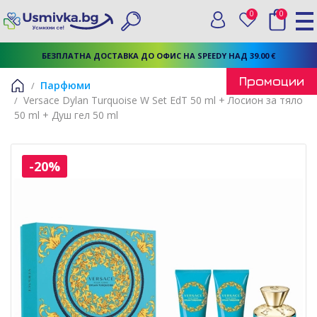
0
0
Вход
Любими
Търси
БЕЗПЛАТНА ДОСТАВКА ДО ОФИС НА SPEEDY НАД 39.00 €
Промоции
Парфюми
Versace Dylan Turquoise W Set EdT 50 ml + Лосион за тяло
Начало
50 ml + Душ гел 50 ml
-20%