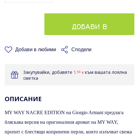
ДОБАВИ В
КОШНИЦАТА
Добави в любими
Сподели
Закупувайки, добавяте
1.
към вашата лоялна
50
€
сметка
ОПИСАНИЕ
MY WAY NACRE EDITION на Giorgio Armani предлага
бляскава версия на оригиналния аромат на MY WAY,
пропит с блестящи копринени перли, които излъчват свежа