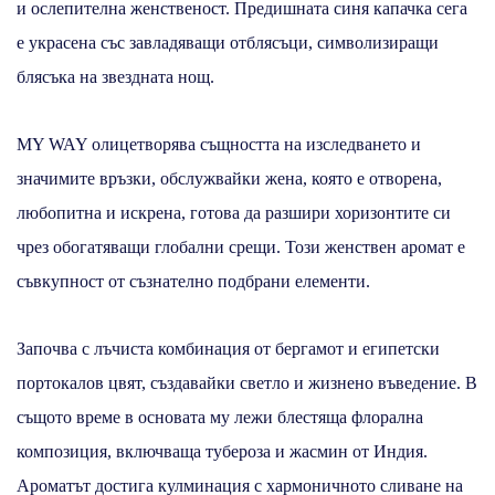
и ослепителна женственост. Предишната синя капачка сега
е украсена със завладяващи отблясъци, символизиращи
блясъка на звездната нощ.
MY WAY олицетворява същността на изследването и
значимите връзки, обслужвайки жена, която е отворена,
любопитна и искрена, готова да разшири хоризонтите си
чрез обогатяващи глобални срещи. Този женствен аромат е
съвкупност от съзнателно подбрани елементи.
Започва с лъчиста комбинация от бергамот и египетски
портокалов цвят, създавайки светло и жизнено въведение. В
същото време в основата му лежи блестяща флорална
композиция, включваща тубероза и жасмин от Индия.
Ароматът достига кулминация с хармоничното сливане на