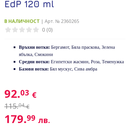
EdP 120 ml
В НАЛИЧНОСТ
| Арт. № 2360265
0 (0)
Връхни нотки:
Бергамот, Бяла праскова, Зелена
ябълка, Смокини
Средни нотки:
Египетски жасмин, Роза, Теменужка
Базови нотки:
Бял мускус, Сива амбра
92.
03
€
115.
04
€
179.
99
лв.