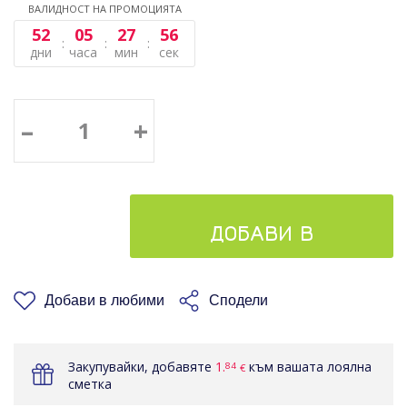
ВАЛИДНОСТ НА ПРОМОЦИЯТА
52
05
27
55
дни
часа
мин
сек
–
+
ДОБАВИ В
КОШНИЦАТА
Добави в любими
Сподели
Закупувайки, добавяте
1.
към вашата лоялна
84
€
сметка