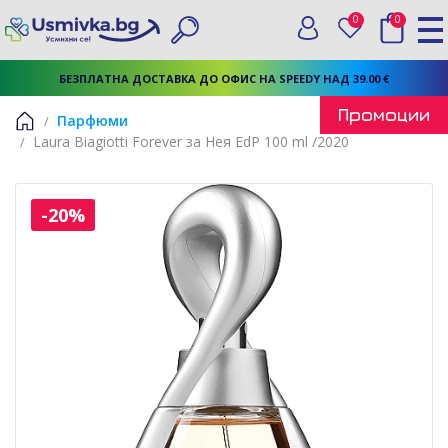
0
0
Вход
Любими
Търси
БЕЗПЛАТНА ДОСТАВКА ДО ОФИС НА SPEEDY НАД 39.00 €
Промоции
Парфюми
Laura Biagiotti Forever за Нея EdP 100 ml /2020
Начало
-20%