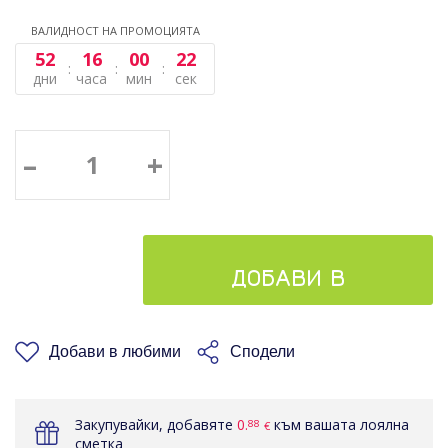
ВАЛИДНОСТ НА ПРОМОЦИЯТА
52
16
00
22
дни
часа
мин
сек
–
+
ДОБАВИ В
КОШНИЦАТА
Добави в любими
Сподели
Закупувайки, добавяте
0.
към вашата лоялна
88
€
сметка