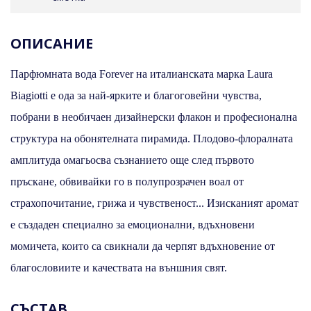
ОПИСАНИЕ
Парфюмната вода Forever на италианската марка Laura
Biagiotti е ода за най-ярките и благоговейни чувства,
побрани в необичаен дизайнерски флакон и професионална
структура на обонятелната пирамида. Плодово-флоралната
амплитуда омагьосва съзнанието още след първото
пръскане, обвивайки го в полупрозрачен воал от
страхопочитание, грижа и чувственост... Изисканият аромат
е създаден специално за емоционални, вдъхновени
момичета, които са свикнали да черпят вдъхновение от
благословиите и качествата на външния свят.
СЪСТАВ