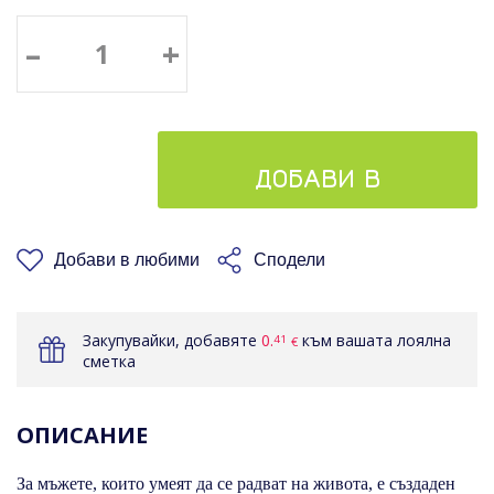
–
+
ДОБАВИ В
КОШНИЦАТА
Добави в любими
Сподели
Закупувайки, добавяте
0.
към вашата лоялна
41
€
сметка
ОПИСАНИЕ
За мъжете, които умеят да се радват на живота, е създаден