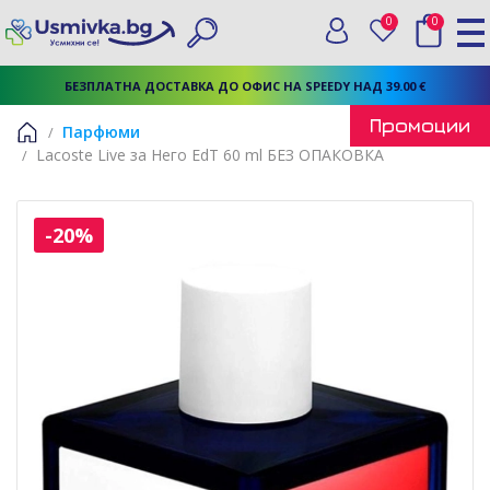
0
0
Вход
Любими
Търси
БЕЗПЛАТНА ДОСТАВКА ДО ОФИС НА SPEEDY НАД 39.00 €
Промоции
Парфюми
Lacoste Live за Него EdT 60 ml БЕЗ ОПАКОВКА
Начало
-20%