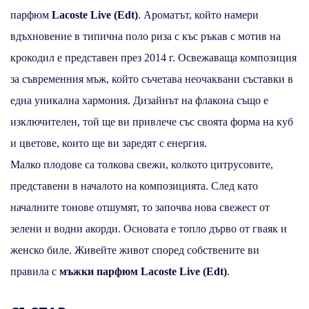
парфюм
Lacoste Live (Edt)
. Ароматът, който намери
вдъхновение в типична поло риза с къс ръкав с мотив на
крокодил е представен през 2014 г. Освежаваща композиция
за съвременния мъж, който съчетава неочаквани съставки в
една уникална хармония. Дизайнът на флакона също е
изключителен, той ще ви привлече със своята форма на куб
и цветове, които ще ви заредят с енергия.
Малко плодове са толкова свежи, колкото цитрусовите,
представени в началото на композицията. След като
началните тонове отшумят, то започва нова свежест от
зелени и водни акорди. Основата е топло дърво от гваяк и
женско биле. Живейте живот според собствените ви
правила с
мъжки парфюм Lacoste Live (Edt)
.