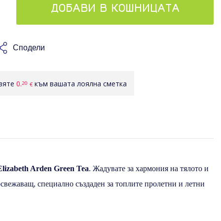
ДОБАВИ В КОШНИЦАТА
Сподели
авяте
0.
към вашата лоялна сметка
20
€
izabeth Arden Green Tea
. Жадувате за хармония на тялото и
освежаващ, специално създаден за топлите пролетни и летни