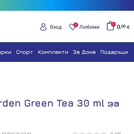
0
0
0.
Вход
Любими
00
€
арки
Спорт
Комплекти
За Дома
Подаръци
Arden Green Tea 30 ml за