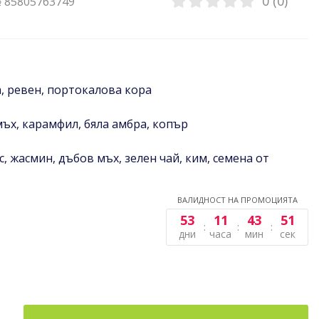
0 (0)
№ 85805763749
, ревен, портокалова кора
мъх, карамфил, бяла амбра, копър
, жасмин, дъбов мъх, зелен чай, ким, семена от
ВАЛИДНОСТ НА ПРОМОЦИЯТА
53
11
43
51
дни
часа
мин
сек