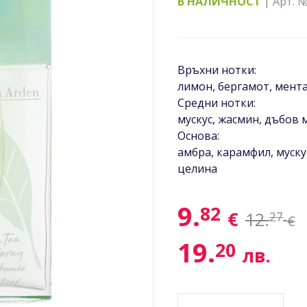
В НАЛИЧНОСТ
| Арт. 
Връхни нотки:
лимон, бергамот, мента
Средни нотки:
мускус, жасмин, дъбов 
Основа:
амбра, карамфил, мускус
целина
9.
82
€
12.
27
€
19.
20
лв.