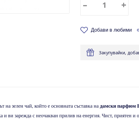
–
+
Добави в любими
Закупувайки, доб
ът на зелен чай, който е основната съставка на
дамски парфюм El
а и ви зарежда с неочакван прилив на енергия. Чист, приятен и 