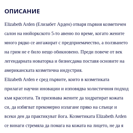
ОПИСАНИЕ
Elizabeth Arden (Елизабет Арден) отваря първия козметичен
салон на нюйоркското 5-то авеню по време, когато жените
много рядко се ангажират с предприемачество, а ползването
на грим не е било нещо обикновено. Преди повече от век
легендарната новаторка и бизнесдама поставя основите на
американската козметична индустрия.
Elizabeth Arden е сред първите, които в козметиката
прилагат научни иновации и изповядва холистичния подход
към красотата. Тя призовава жените да хидратират кожата
си, да избягват прекомерно излагане пряко на слънце и
всеки ден да практикуват йога. Козметиката Elizabeth Arden
се винаги стремяла да помага на кожата на лицето, не да я