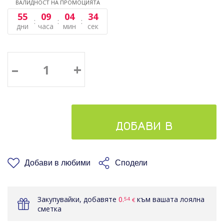
ВАЛИДНОСТ НА ПРОМОЦИЯТА
55
09
04
33
дни
часа
мин
сек
–
+
ДОБАВИ В
КОШНИЦАТА
Добави в любими
Сподели
Закупувайки, добавяте
0.
към вашата лоялна
54
€
сметка