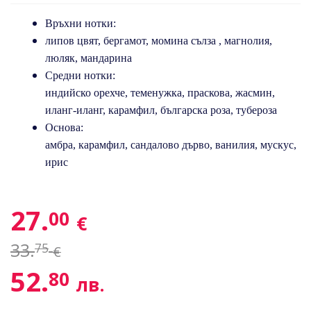
Връхни нотки:
липов цвят, бергамот, момина сълза , магнолия,
люляк, мандарина
Средни нотки:
индийско орехче, теменужка, праскова, жасмин,
иланг-иланг, карамфил, българска роза, тубероза
Основа:
амбра, карамфил, сандалово дърво, ванилия, мускус,
ирис
27.
00
€
33.
75
€
52.
80
лв.